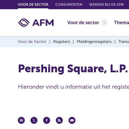
G
VOOR DE SECTOR
CONSUMENTEN
WERKEN BIJ DE AFM
o
t
Voor de sector
Thema
o
c
o
Voor de Sector
Registers
Meldingenregisters
Trans
n
t
e
Pershing Square, L.P.
n
t
Hieronder vindt u informatie uit het regist