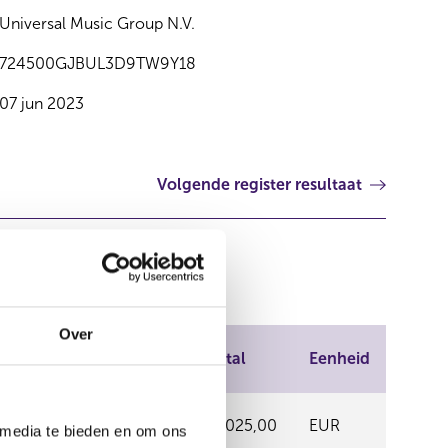
Universal Music Group N.V.
724500GJBUL3D9TW9Y18
07 jun 2023
Volgende register resultaat
Over
ndel
Prijs
Aantal
Eenheid
EURONEXT
19,13
114.025,00
EUR
 media te bieden en om ons