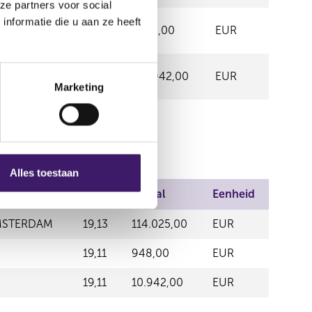
ze partners voor social
nformatie die u aan ze heeft
ON
19,11
948,00
EUR
19,11
10.942,00
EUR
Marketing
Alles toestaan
Prijs
Aantal
Eenheid
MSTERDAM
19,13
114.025,00
EUR
19,11
948,00
EUR
19,11
10.942,00
EUR