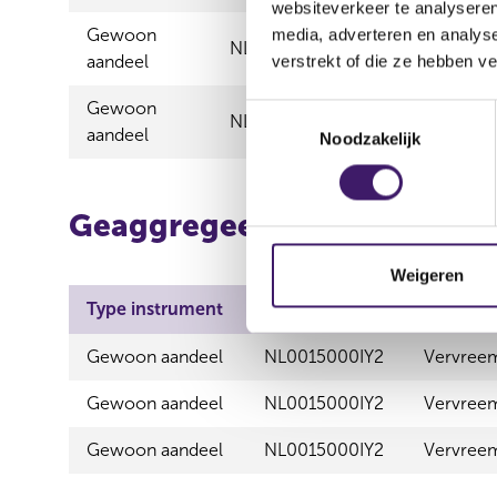
websiteverkeer te analyseren
Gewoon
media, adverteren en analys
NL0015000IY2
Vervreemdin
aandeel
verstrekt of die ze hebben v
Gewoon
T
NL0015000IY2
Vervreemdin
aandeel
Noodzakelijk
o
e
s
Geaggregeerde informatie
t
e
m
Weigeren
m
Type instrument
ISIN
Aard tra
i
n
Gewoon aandeel
NL0015000IY2
Vervree
g
Gewoon aandeel
NL0015000IY2
Vervree
s
s
Gewoon aandeel
NL0015000IY2
Vervree
e
l