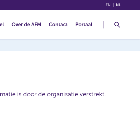
(ENGLISH)
(NEDERLA
EN
NL
el
Over de AFM
Contact
Portaal
atie is door de organisatie verstrekt.