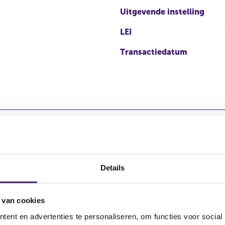
Uitgevende instelling
LEI
Transactiedatum
Details
Soort
Aandelenoptie
Plaats van ha
transactie
programma
 van cookies
EURONEXT - 
g
Verkoop
Nee
ent en advertenties te personaliseren, om functies voor social
AMSTERDAM