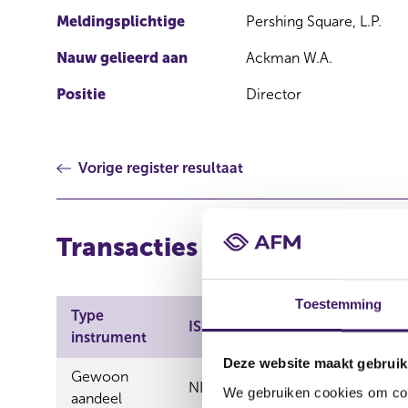
Meldingsplichtige
Pershing Square, L.P.
Nauw gelieerd aan
Ackman W.A.
Positie
Director
Vorige register resultaat
Transacties
Toestemming
Type
Aard
ISIN
instrument
transactie
Deze website maakt gebruik
Gewoon
NL0015000IY2
Vervreemdin
We gebruiken cookies om cont
aandeel