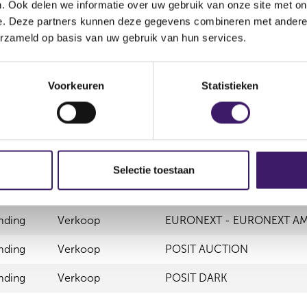
. Ook delen we informatie over uw gebruik van onze site met on
e. Deze partners kunnen deze gegevens combineren met andere i
g
Verkoop
Nee
POSIT AUCTI
erzameld op basis van uw gebruik van hun services.
g
Verkoop
Nee
POSIT DARK
Voorkeuren
Statistieken
Selectie toestaan
nsactie
Soort transactie
Plaats van handel
mding
Verkoop
EURONEXT - EURONEXT A
mding
Verkoop
POSIT AUCTION
mding
Verkoop
POSIT DARK