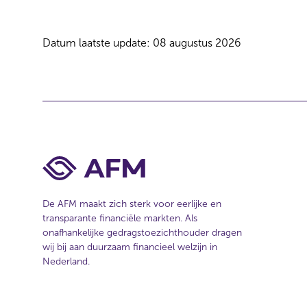
e
c
t
Datum laatste update: 08 augustus 2026
i
e
De AFM maakt zich sterk voor eerlijke en
transparante financiële markten. Als
onafhankelijke gedragstoezichthouder dragen
wij bij aan duurzaam financieel welzijn in
Nederland.