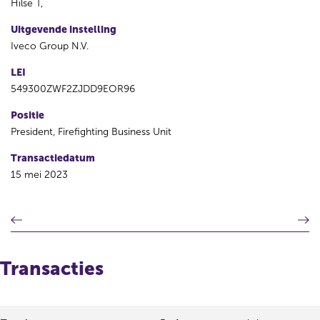
Hilse T,
Uitgevende instelling
Iveco Group N.V.
LEI
549300ZWF2ZJDD9EOR96
Positie
President, Firefighting Business Unit
Transactiedatum
15 mei 2023
V
V
o
o
r
l
i
g
Transacties
g
e
e
n
r
d
e
e