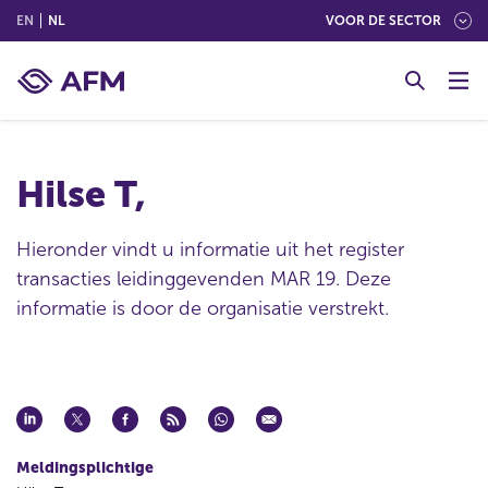
(ENGLISH)
(NEDERLANDS (NEDERLAND))
EN
NL
VOOR DE SECTOR
G
o
t
o
c
Hilse T,
o
n
t
Hieronder vindt u informatie uit het register
e
transacties leidinggevenden MAR 19. Deze
n
informatie is door de organisatie verstrekt.
t
Meldingsplichtige