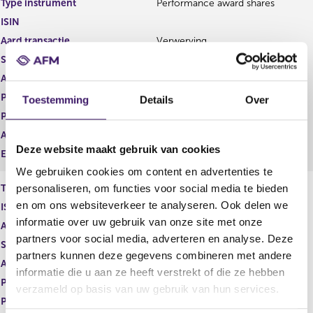
Type instrument
Performance award shares
g
r
ISIN
i
e
s
g
Aard transactie
Verwerving
t
i
Soort transactie
Verwerving
e
s
Aandelenoptie programma
Ja
r
t
r
e
Plaats van handel
OTC
Toestemming
Details
Over
e
r
Prijs
0,00
s
r
Aantal
13.790,00
u
e
Deze website maakt gebruik van cookies
l
s
Eenheid
EUR
t
u
We gebruiken cookies om content en advertenties te
a
l
personaliseren, om functies voor social media te bieden
Type instrument
Unvested restricted stock units
a
t
en om ons websiteverkeer te analyseren. Ook delen we
ISIN
t
a
informatie over uw gebruik van onze site met onze
a
Aard transactie
Verwerving
t
partners voor social media, adverteren en analyse. Deze
Soort transactie
Verwerving
partners kunnen deze gegevens combineren met andere
Aandelenoptie programma
Ja
informatie die u aan ze heeft verstrekt of die ze hebben
Plaats van handel
OTC
verzameld op basis van uw gebruik van hun services.
Prijs
0,00