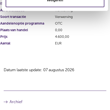
i
ISIN
e
Aard transactie
Verwerving
Soort transactie
Verwerving
Aandelenoptie programma
OTC
Plaats van handel
0,00
Prijs
4.600,00
Aantal
EUR
Datum laatste update: 07 augustus 2026
Archief