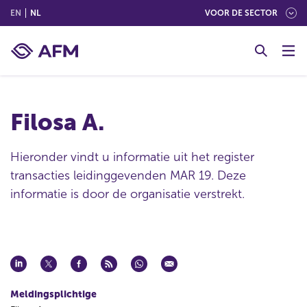
(ENGLISH)
(NEDERLANDS (NEDERLAND))
EN
NL
VOOR DE SECTOR
G
o
t
o
c
Filosa A.
o
n
t
Hieronder vindt u informatie uit het register
e
transacties leidinggevenden MAR 19. Deze
n
informatie is door de organisatie verstrekt.
t
Meldingsplichtige