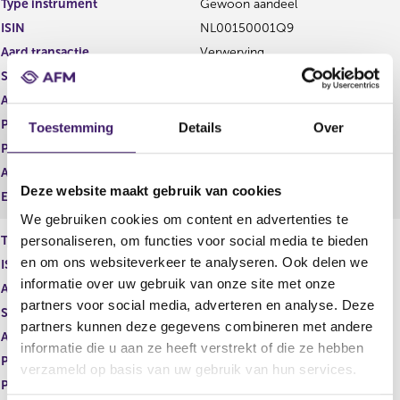
Type instrument
Gewoon aandeel
g
r
ISIN
NL00150001Q9
i
e
s
g
Aard transactie
Verwerving
t
i
Soort transactie
Omwisseling van soort effect
e
s
Aandelenoptie programma
Ja
r
t
r
e
Plaats van handel
OTC
Toestemming
Details
Over
e
r
Prijs
0,00
s
r
Aantal
159.045,00
u
e
Deze website maakt gebruik van cookies
l
s
Eenheid
EUR
t
u
We gebruiken cookies om content en advertenties te
a
l
personaliseren, om functies voor social media te bieden
Type instrument
Unvested restricted stock units
a
t
en om ons websiteverkeer te analyseren. Ook delen we
ISIN
t
a
informatie over uw gebruik van onze site met onze
a
Aard transactie
Vervreemding
t
partners voor social media, adverteren en analyse. Deze
Soort transactie
Omwisseling van soort effect
partners kunnen deze gegevens combineren met andere
Aandelenoptie programma
Ja
informatie die u aan ze heeft verstrekt of die ze hebben
Plaats van handel
OTC
verzameld op basis van uw gebruik van hun services.
Prijs
0,00