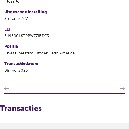
Filosa A.
Uitgevende instelling
Stellantis N.V.
LEI
549300LKT9PW7ZIBDF31
Positie
Chief Operating Officer, Latin America
Transactiedatum
08 mei 2023
V
V
o
o
r
l
i
g
Transacties
g
e
e
n
r
d
e
e