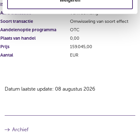
i
ISIN
e
Aard transactie
Vervreemding
Soort transactie
Omwisseling van soort effect
Aandelenoptie programma
OTC
Plaats van handel
0,00
Prijs
159.045,00
Aantal
EUR
Datum laatste update: 08 augustus 2026
Archief