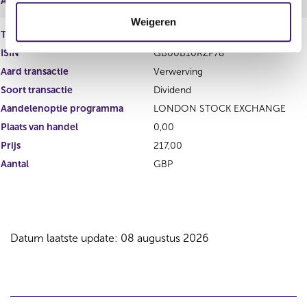
Aantal
GBP
t
Weigeren
i
Type instrument
Gewoon aandeel
e
ISIN
GB00B10RZP78
Aard transactie
Verwerving
Soort transactie
Dividend
Aandelenoptie programma
LONDON STOCK EXCHANGE
Plaats van handel
0,00
Prijs
217,00
Aantal
GBP
Datum laatste update: 08 augustus 2026