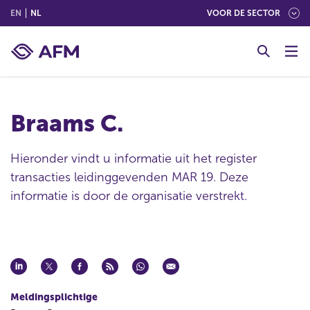
(ENGLISH)
(NEDERLANDS (NEDERLAND))
EN
NL
VOOR DE SECTOR
G
o
t
o
c
Braams C.
o
n
t
Hieronder vindt u informatie uit het register
e
transacties leidinggevenden MAR 19. Deze
n
informatie is door de organisatie verstrekt.
t
Meldingsplichtige