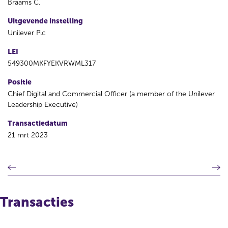
Braams C.
Uitgevende instelling
Unilever Plc
LEI
549300MKFYEKVRWML317
Positie
Chief Digital and Commercial Officer (a member of the Unilever
Leadership Executive)
Transactiedatum
21 mrt 2023
V
V
o
o
r
l
i
g
Transacties
g
e
e
n
r
d