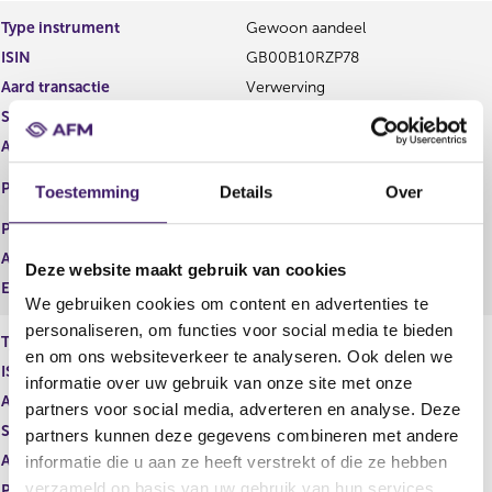
e
e
Type instrument
Gewoon aandeel
g
r
ISIN
GB00B10RZP78
i
e
s
g
Aard transactie
Verwerving
t
i
Soort transactie
Dividend
e
s
Aandelenoptie programma
Ja
r
t
r
e
EURONEXT - EURONEXT
Plaats van handel
Toestemming
Details
Over
e
r
AMSTERDAM
s
r
Prijs
0,00
u
e
Aantal
40,00
l
s
Deze website maakt gebruik van cookies
t
u
Eenheid
GBP
We gebruiken cookies om content en advertenties te
a
l
a
t
personaliseren, om functies voor social media te bieden
Type instrument
Gewoon aandeel
t
a
en om ons websiteverkeer te analyseren. Ook delen we
ISIN
GB00B10RZP78
a
informatie over uw gebruik van onze site met onze
t
Aard transactie
Verwerving
partners voor social media, adverteren en analyse. Deze
Soort transactie
Dividend
partners kunnen deze gegevens combineren met andere
Aandelenoptie programma
Ja
informatie die u aan ze heeft verstrekt of die ze hebben
verzameld op basis van uw gebruik van hun services.
Plaats van handel
LONDON STOCK EXCHANGE