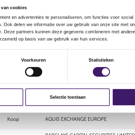
Koop
Nee
POSIT DARK
 van cookies
ent en advertenties te personaliseren, om functies voor social
Koop
Nee
TURQUOISE EUROPE
. Ook delen we informatie over uw gebruik van onze site met on
e. Deze partners kunnen deze gegevens combineren met andere i
erzameld op basis van uw gebruik van hun services.
Koop
Nee
XTX MARKETS SAS
Voorkeuren
Statistieken
Soort
Selectie toestaan
Plaats van handel
transactie
Koop
AQUIS EXCHANGE EUROPE