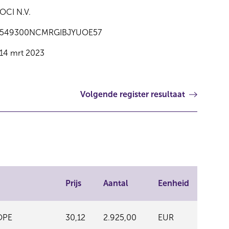
OCI N.V.
549300NCMRGIBJYUOE57
14 mrt 2023
Volgende register resultaat
Prijs
Aantal
Eenheid
OPE
30,12
2.925,00
EUR