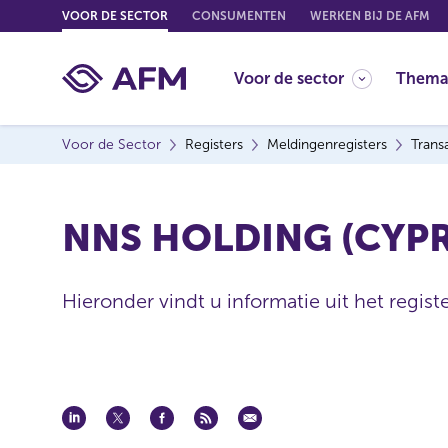
G
VOOR DE SECTOR
CONSUMENTEN
WERKEN BIJ DE AFM
o
t
Voor de sector
Thema
o
c
o
Voor de Sector
Registers
Meldingenregisters
Trans
n
t
e
NNS HOLDING (CYPR
n
t
Hieronder vindt u informatie uit het regist