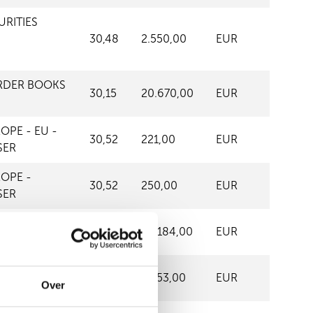
URITIES
30,48
2.550,00
EUR
RDER BOOKS
30,15
20.670,00
EUR
OPE - EU -
30,52
221,00
EUR
SER
OPE -
30,52
250,00
EUR
SER
T
30,24
45.184,00
EUR
EMATIC
30,26
5.453,00
EUR
Over