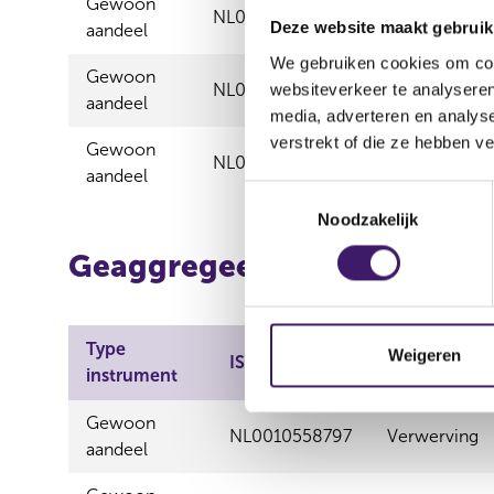
Gewoon
NL0010558797
Verwerving
Deze website maakt gebruik
aandeel
We gebruiken cookies om cont
Gewoon
NL0010558797
Verwerving
websiteverkeer te analyseren
aandeel
media, adverteren en analys
verstrekt of die ze hebben v
Gewoon
NL0010558797
Verwerving
aandeel
T
Noodzakelijk
o
e
Geaggregeerde informatie
s
t
e
Type
Aard
m
Weigeren
ISIN
instrument
transactie
m
i
Gewoon
n
NL0010558797
Verwerving
aandeel
g
s