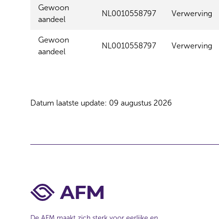
Gewoon
NL0010558797
Verwerving
aandeel
Gewoon
NL0010558797
Verwerving
aandeel
Datum laatste update: 09 augustus 2026
De AFM maakt zich sterk voor eerlijke en