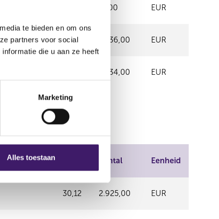
30,48
77,00
EUR
 media te bieden en om ons
29,91
1.036,00
EUR
ze partners voor social
nformatie die u aan ze heeft
30,13
1.634,00
EUR
Marketing
Alles toestaan
Prijs
Aantal
Eenheid
30,12
2.925,00
EUR