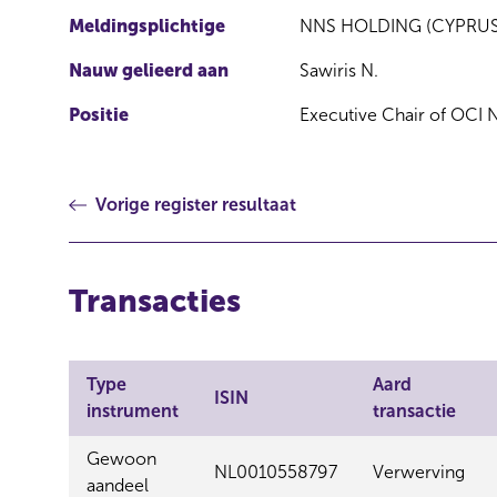
Meldingsplichtige
NNS HOLDING (CYPRUS
Nauw gelieerd aan
Sawiris N.
Positie
Executive Chair of OCI N
Vorige register resultaat
Transacties
Type
Aard
ISIN
instrument
transactie
Gewoon
NL0010558797
Verwerving
aandeel