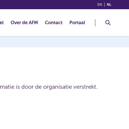
(ENGLISH)
(NEDERLA
EN
NL
el
Over de AFM
Contact
Portaal
atie is door de organisatie verstrekt.