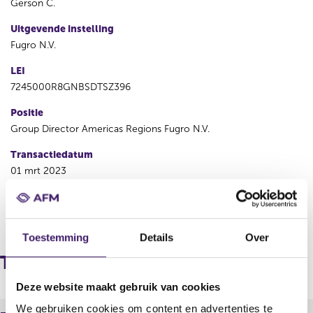
Gerson C.
Uitgevende instelling
Fugro N.V.
LEI
7245000R8GNBSDTSZ396
Positie
Group Director Americas Regions Fugro N.V.
Transactiedatum
01 mrt 2023
V
V
o
o
Toestemming
Details
Over
r
l
i
g
Transacties
g
e
e
n
Deze website maakt gebruik van cookies
r
d
We gebruiken cookies om content en advertenties te
e
e