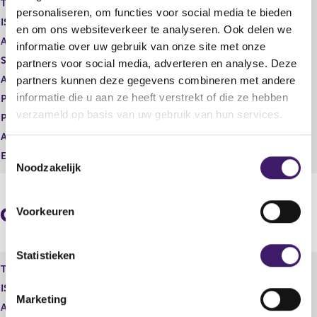
Type instrument
Conditional share rights
g
r
personaliseren, om functies voor social media te bieden
ISIN
i
e
en om ons websiteverkeer te analyseren. Ook delen we
s
g
Aard transactie
Verwerving
informatie over uw gebruik van onze site met onze
t
i
Soort transactie
voorwaardelijke toekenning
partners voor social media, adverteren en analyse. Deze
e
s
Aandelenoptie programma
Ja
partners kunnen deze gegevens combineren met andere
r
t
r
e
informatie die u aan ze heeft verstrekt of die ze hebben
Plaats van handel
OTC
e
r
verzameld op basis van uw gebruik van hun services.
Prijs
0,00
s
r
Aantal
18.000,00
u
e
T
l
s
Eenheid
EUR
Noodzakelijk
t
u
o
a
l
e
a
t
s
Geaggregeerde informatie
t
a
Voorkeuren
t
a
e
t
m
Statistieken
Type instrument
Conditional share rights
m
ISIN
i
Marketing
n
Aard transactie
Verwerving