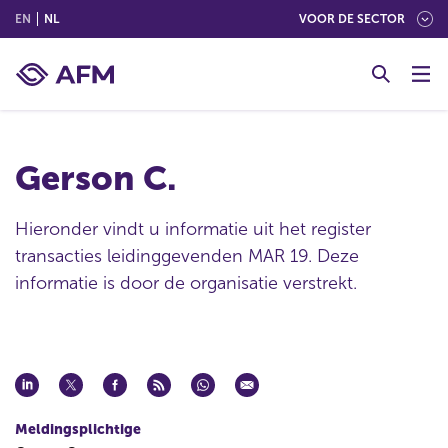
(ENGLISH)
(NEDERLANDS (NEDERLAND))
EN
NL
VOOR DE SECTOR
G
o
t
o
c
Gerson C.
o
n
t
Hieronder vindt u informatie uit het register
e
transacties leidinggevenden MAR 19. Deze
n
informatie is door de organisatie verstrekt.
t
Meldingsplichtige