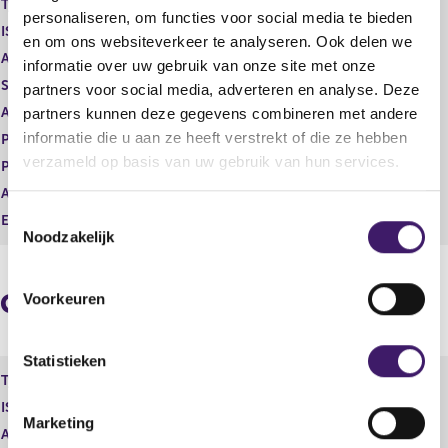
Type instrument
Gewoon aandeel
g
r
personaliseren, om functies voor social media te bieden
ISIN
GB00BP6MXD84
i
e
en om ons websiteverkeer te analyseren. Ook delen we
s
g
Aard transactie
Verwerving
informatie over uw gebruik van onze site met onze
t
i
Soort transactie
Dividend
partners voor social media, adverteren en analyse. Deze
e
s
Aandelenoptie programma
Nee
partners kunnen deze gegevens combineren met andere
r
t
r
e
informatie die u aan ze heeft verstrekt of die ze hebben
Plaats van handel
LONDON STOCK EXCHANGE
e
r
verzameld op basis van uw gebruik van hun services.
Prijs
0,00
s
r
Aantal
930,00
u
e
T
l
s
Eenheid
EUR
Noodzakelijk
t
u
o
a
l
e
a
t
s
Geaggregeerde informatie
t
a
Voorkeuren
t
a
e
t
m
Statistieken
Type instrument
Gewoon aandeel
m
ISIN
GB00BP6MXD84
i
Marketing
n
Aard transactie
Verwerving