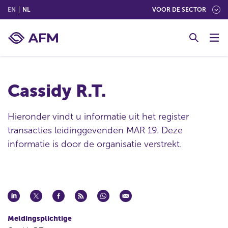
(ENGLISH)
(NEDERLANDS (NEDERLAND))
EN
NL
VOOR DE SECTOR
G
o
t
o
c
Cassidy R.T.
o
n
t
Hieronder vindt u informatie uit het register
e
transacties leidinggevenden MAR 19. Deze
n
informatie is door de organisatie verstrekt.
t
Meldingsplichtige