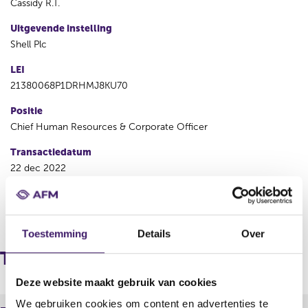
Cassidy R.T.
Uitgevende instelling
Shell Plc
LEI
21380068P1DRHMJ8KU70
Positie
Chief Human Resources & Corporate Officer
Transactiedatum
22 dec 2022
V
V
o
o
Toestemming
Details
Over
r
l
i
g
Transacties
g
e
e
n
Deze website maakt gebruik van cookies
r
d
We gebruiken cookies om content en advertenties te
e
e