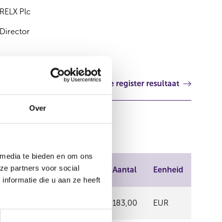
RELX Plc
Director
Volgende register resultaat
Over
 media te bieden en om ons
ze partners voor social
handel
Prijs
Aantal
Eenheid
nformatie die u aan ze heeft
- EURONEXT
26,12
183,00
EUR
M