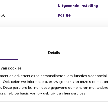
Uitgevende instelling
O66
Positie
Details
 van cookies
ent en advertenties te personaliseren, om functies voor social
Soort
Aandelenoptie
. Ook delen we informatie over uw gebruik van onze site met on
Plaats van 
transactie
programma
e. Deze partners kunnen deze gegevens combineren met andere i
erzameld op basis van uw gebruik van hun services.
EURONEXT 
Koop
Nee
AMSTERDA