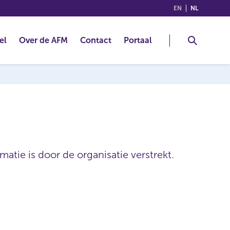
(ENGLISH)
(NEDERLA
EN
NL
el
Over de AFM
Contact
Portaal
atie is door de organisatie verstrekt.