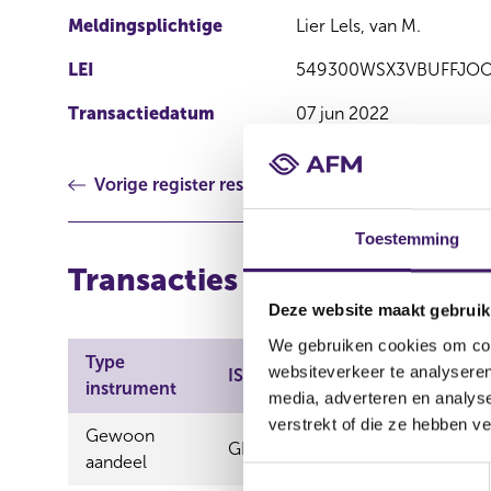
Meldingsplichtige
Lier Lels, van M.
LEI
549300WSX3VBUFFJO
Transactiedatum
07 jun 2022
Vorige register resultaat
Toestemming
Transacties
Deze website maakt gebruik
We gebruiken cookies om cont
Type
Aard
websiteverkeer te analyseren
ISIN
instrument
transactie
media, adverteren en analys
verstrekt of die ze hebben v
Gewoon
GB00B2B0DG97
Verwerving
aandeel
T