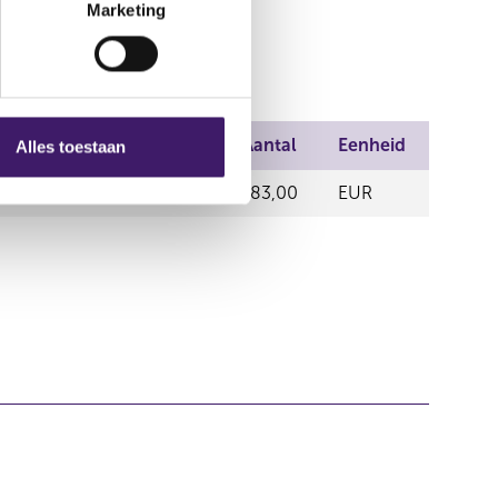
Marketing
Prijs
Aantal
Eenheid
Alles toestaan
T AMSTERDAM
26,12
183,00
EUR