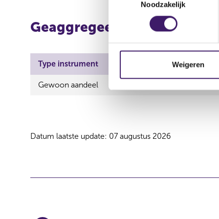
Noodzakelijk
o
e
Geaggregeerde informatie
s
t
e
m
Type instrument
ISIN
Aard t
Weigeren
m
Gewoon aandeel
GB00B2B0DG97
Verwe
i
n
g
s
s
Datum laatste update: 07 augustus 2026
e
l
e
c
t
i
e