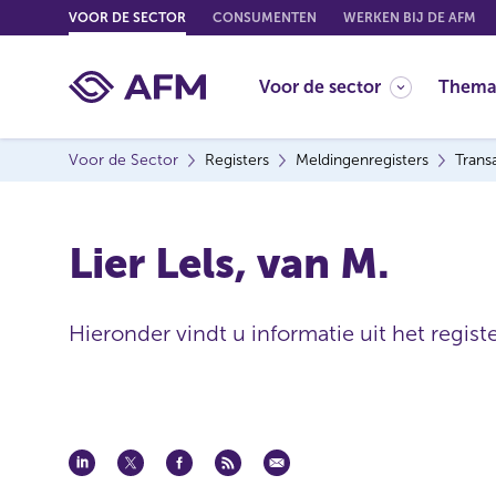
G
VOOR DE SECTOR
CONSUMENTEN
WERKEN BIJ DE AFM
o
t
Voor de sector
Thema
o
c
o
Voor de Sector
Registers
Meldingenregisters
Trans
n
t
e
Lier Lels, van M.
n
t
Hieronder vindt u informatie uit het regist