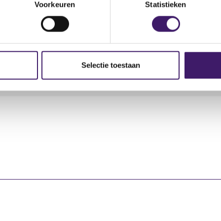
Voorkeuren
Statistieken
ransactie
Soort transactie
Plaats van handel
Selectie toestaan
rving
Koop
EURONEXT - EURONEX