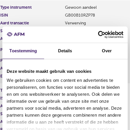
e
e
Type instrument
Gewoon aandeel
g
r
ISIN
GB00B10RZP78
i
e
s
g
Aard transactie
Verwerving
t
i
Soort transactie
Dividend
e
s
Aandelenoptie programma
Nee
r
t
r
e
EURONEXT - EURONEXT
Plaats van handel
Toestemming
Details
Over
e
r
AMSTERDAM
s
r
Prijs
0,00
u
e
Aantal
485,00
l
s
Deze website maakt gebruik van cookies
t
u
Eenheid
EUR
We gebruiken cookies om content en advertenties te
a
l
a
t
personaliseren, om functies voor social media te bieden
Type instrument
Gewoon aandeel
t
a
en om ons websiteverkeer te analyseren. Ook delen we
ISIN
GB00B10RZP78
a
informatie over uw gebruik van onze site met onze
t
Aard transactie
Verwerving
partners voor social media, adverteren en analyse. Deze
Soort transactie
Dividend
partners kunnen deze gegevens combineren met andere
Aandelenoptie programma
Nee
informatie die u aan ze heeft verstrekt of die ze hebben
verzameld op basis van uw gebruik van hun services.
Plaats van handel
LONDON STOCK EXCHANGE