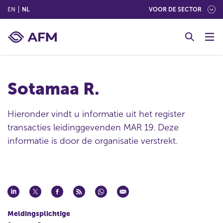
(ENGLISH)
(NEDERLANDS (NEDERLAND))
EN
NL
VOOR DE SECTOR
G
o
t
o
c
Sotamaa R.
o
n
t
Hieronder vindt u informatie uit het register
e
transacties leidinggevenden MAR 19. Deze
n
informatie is door de organisatie verstrekt.
t
Meldingsplichtige