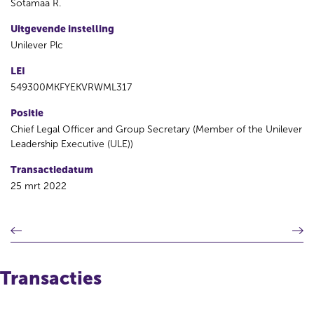
Sotamaa R.
Uitgevende instelling
Unilever Plc
LEI
549300MKFYEKVRWML317
Positie
Chief Legal Officer and Group Secretary (Member of the Unilever
Leadership Executive (ULE))
Transactiedatum
25 mrt 2022
V
V
o
o
r
l
i
g
Transacties
g
e
e
n
r
d