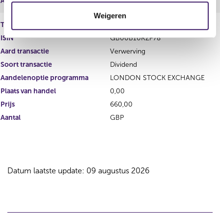
Aantal
EUR
t
Weigeren
i
Type instrument
Gewoon aandeel
e
ISIN
GB00B10RZP78
Aard transactie
Verwerving
Soort transactie
Dividend
Aandelenoptie programma
LONDON STOCK EXCHANGE
Plaats van handel
0,00
Prijs
660,00
Aantal
GBP
Datum laatste update: 09 augustus 2026