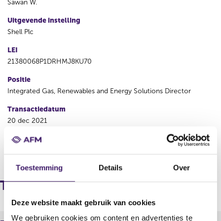
Sawan W.
Uitgevende instelling
Shell Plc
LEI
21380068P1DRHMJ8KU70
Positie
Integrated Gas, Renewables and Energy Solutions Director
Transactiedatum
20 dec 2021
V
V
o
o
Toestemming
Details
Over
r
l
i
g
Transacties
g
e
e
n
Deze website maakt gebruik van cookies
r
d
We gebruiken cookies om content en advertenties te
e
e