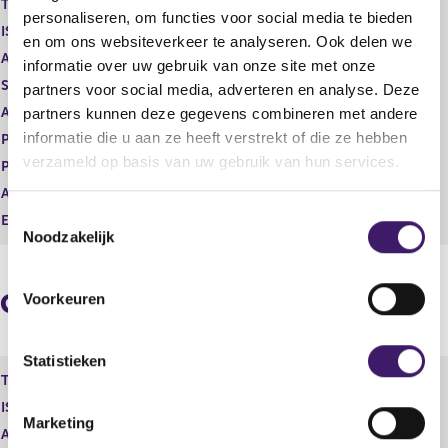
Type instrument
Aandelen A
g
r
personaliseren, om functies voor social media te bieden
ISIN
GB00B03MLX29
i
e
en om ons websiteverkeer te analyseren. Ook delen we
s
g
Aard transactie
Verwerving
informatie over uw gebruik van onze site met onze
t
i
Soort transactie
Dividend
partners voor social media, adverteren en analyse. Deze
e
s
Aandelenoptie programma
Ja
partners kunnen deze gegevens combineren met andere
r
t
r
e
informatie die u aan ze heeft verstrekt of die ze hebben
Plaats van handel
OTC
e
r
verzameld op basis van uw gebruik van hun services.
Prijs
0,00
s
r
Aantal
2.661,00
u
e
T
l
s
Eenheid
USD
Noodzakelijk
t
u
o
a
l
e
a
t
s
Geaggregeerde informatie
t
a
Voorkeuren
t
a
e
t
m
Statistieken
Type instrument
Aandelen A
m
ISIN
GB00B03MLX29
i
Marketing
n
Aard transactie
Verwerving