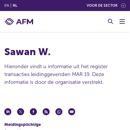
(ENGLISH)
(NEDERLANDS (NEDERLAND))
EN
NL
VOOR DE SECTOR
G
o
t
o
c
Sawan W.
o
n
t
Hieronder vindt u informatie uit het register
e
transacties leidinggevenden MAR 19. Deze
n
informatie is door de organisatie verstrekt.
t
Meldingsplichtige