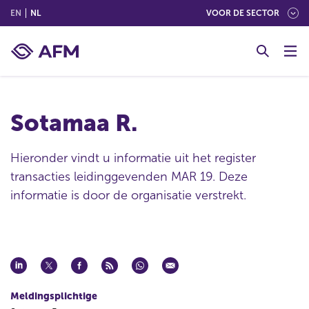
(ENGLISH)
(NEDERLANDS (NEDERLAND))
EN
NL
VOOR DE SECTOR
G
o
t
o
c
Sotamaa R.
o
n
t
Hieronder vindt u informatie uit het register
e
transacties leidinggevenden MAR 19. Deze
n
informatie is door de organisatie verstrekt.
t
Meldingsplichtige