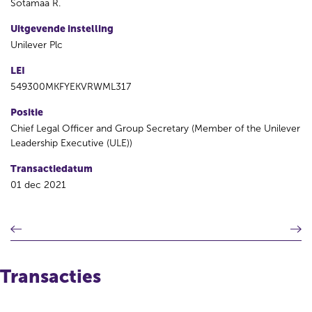
Sotamaa R.
Uitgevende instelling
Unilever Plc
LEI
549300MKFYEKVRWML317
Positie
Chief Legal Officer and Group Secretary (Member of the Unilever
Leadership Executive (ULE))
Transactiedatum
01 dec 2021
V
V
o
o
r
l
i
g
Transacties
g
e
e
n
r
d