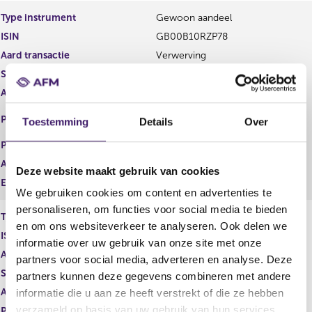
e
e
Type instrument
Gewoon aandeel
g
r
ISIN
GB00B10RZP78
i
e
s
g
Aard transactie
Verwerving
t
i
Soort transactie
Dividend
e
s
Aandelenoptie programma
Ja
r
t
r
e
EURONEXT - EURONEXT
Plaats van handel
Toestemming
Details
Over
e
r
AMSTERDAM
s
r
Prijs
0,00
u
e
Aantal
232,00
l
s
Deze website maakt gebruik van cookies
t
u
Eenheid
EUR
We gebruiken cookies om content en advertenties te
a
l
a
t
personaliseren, om functies voor social media te bieden
Type instrument
Gewoon aandeel
t
a
en om ons websiteverkeer te analyseren. Ook delen we
ISIN
GB00B10RZP78
a
informatie over uw gebruik van onze site met onze
t
Aard transactie
Verwerving
partners voor social media, adverteren en analyse. Deze
Soort transactie
Dividend
partners kunnen deze gegevens combineren met andere
Aandelenoptie programma
Ja
informatie die u aan ze heeft verstrekt of die ze hebben
verzameld op basis van uw gebruik van hun services.
Plaats van handel
LONDON STOCK EXCHANGE