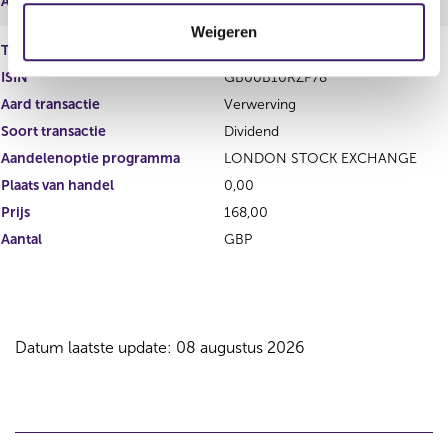
Aantal
EUR
t
Weigeren
i
Type instrument
Gewoon aandeel
e
ISIN
GB00B10RZP78
Aard transactie
Verwerving
Soort transactie
Dividend
Aandelenoptie programma
LONDON STOCK EXCHANGE
Plaats van handel
0,00
Prijs
168,00
Aantal
GBP
Datum laatste update: 08 augustus 2026