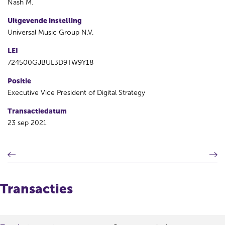
Nash M.
Uitgevende instelling
Universal Music Group N.V.
LEI
724500GJBUL3D9TW9Y18
Positie
Executive Vice President of Digital Strategy
Transactiedatum
23 sep 2021
V
V
o
o
r
l
i
g
Transacties
g
e
e
n
r
d
e
e