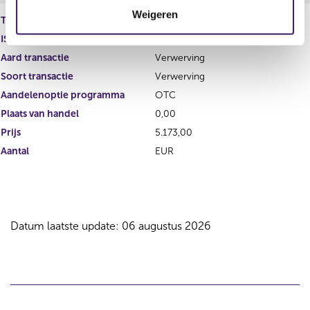
t
Weigeren
i
Type instrument
Gewoon aandeel
e
ISIN
NL0015000IY2
Aard transactie
Verwerving
Soort transactie
Verwerving
Aandelenoptie programma
OTC
Plaats van handel
0,00
Prijs
5.173,00
Aantal
EUR
Datum laatste update: 06 augustus 2026