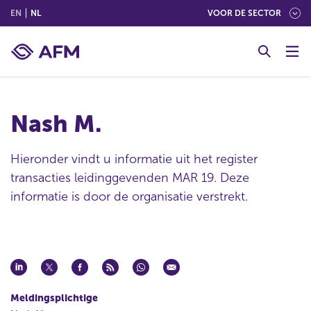
(ENGLISH)
(NEDERLANDS (NEDERLAND))
EN
NL
VOOR DE SECTOR
G
o
t
o
c
Nash M.
o
n
t
Hieronder vindt u informatie uit het register
e
transacties leidinggevenden MAR 19. Deze
n
informatie is door de organisatie verstrekt.
t
Meldingsplichtige