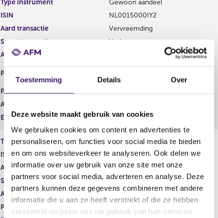
Type instrument
Gewoon aandeel
g
r
ISIN
NL0015000IY2
i
e
s
g
Aard transactie
Vervreemding
t
i
Soort transactie
Verkoop
e
s
Aandelenoptie programma
Nee
r
t
r
e
EURONEXT - EURONEXT
Plaats van handel
e
r
AMSTERDAM
Toestemming
Details
Over
s
r
Prijs
25,25
u
e
Aantal
663,00
l
s
Deze website maakt gebruik van cookies
t
u
Eenheid
EUR
a
l
We gebruiken cookies om content en advertenties te
a
t
personaliseren, om functies voor social media te bieden
Type instrument
Gewoon aandeel
t
a
en om ons websiteverkeer te analyseren. Ook delen we
ISIN
NL0015000IY2
a
t
informatie over uw gebruik van onze site met onze
Aard transactie
Verwerving
partners voor social media, adverteren en analyse. Deze
Soort transactie
Verwerving
partners kunnen deze gegevens combineren met andere
Aandelenoptie programma
Nee
informatie die u aan ze heeft verstrekt of die ze hebben
Plaats van handel
OTC
verzameld op basis van uw gebruik van hun services.