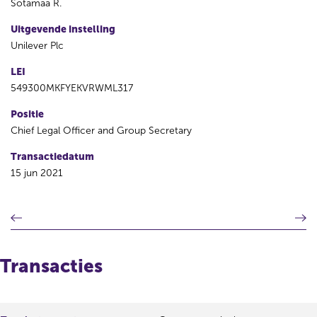
Sotamaa R.
Uitgevende instelling
Unilever Plc
LEI
549300MKFYEKVRWML317
Positie
Chief Legal Officer and Group Secretary
Transactiedatum
15 jun 2021
V
V
o
o
r
l
i
g
Transacties
g
e
e
n
r
d
e
e