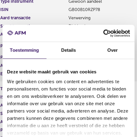
Type instrument
Gewoon aandeel
g
r
ISIN
GB00B10RZP78
i
e
s
g
Aard transactie
Verwerving
t
i
Soort transactie
Dividend
e
s
Aandelenoptie programma
Ja
r
t
r
e
EURONEXT - EURONEXT
Plaats van handel
e
r
AMSTERDAM
Toestemming
Details
Over
s
r
Prijs
0,00
u
e
Aantal
324,00
l
s
Deze website maakt gebruik van cookies
t
u
Eenheid
EUR
a
l
We gebruiken cookies om content en advertenties te
a
t
personaliseren, om functies voor social media te bieden
Type instrument
Gewoon aandeel
t
a
en om ons websiteverkeer te analyseren. Ook delen we
ISIN
GB00B10RZP78
a
t
informatie over uw gebruik van onze site met onze
Aard transactie
Verwerving
partners voor social media, adverteren en analyse. Deze
Soort transactie
Dividend
partners kunnen deze gegevens combineren met andere
Aandelenoptie programma
Ja
informatie die u aan ze heeft verstrekt of die ze hebben
Plaats van handel
LONDON STOCK EXCHANGE
verzameld op basis van uw gebruik van hun services.