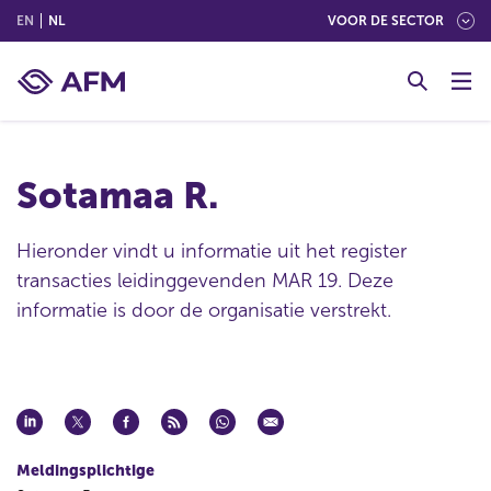
(ENGLISH)
(NEDERLANDS (NEDERLAND))
EN
NL
VOOR DE SECTOR
G
o
t
o
c
Sotamaa R.
o
n
t
Hieronder vindt u informatie uit het register
e
transacties leidinggevenden MAR 19. Deze
n
informatie is door de organisatie verstrekt.
t
Meldingsplichtige