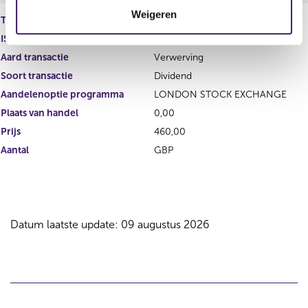
t
Weigeren
i
Type instrument
Gewoon aandeel
e
ISIN
GB00B10RZP78
Aard transactie
Verwerving
Soort transactie
Dividend
Aandelenoptie programma
LONDON STOCK EXCHANGE
Plaats van handel
0,00
Prijs
460,00
Aantal
GBP
Datum laatste update: 09 augustus 2026