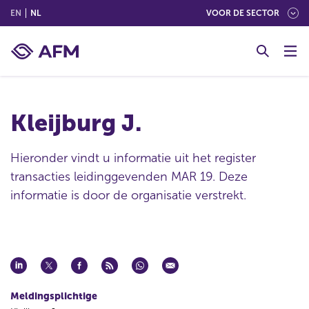
(ENGLISH)
(NEDERLANDS (NEDERLAND))
EN
NL
VOOR DE SECTOR
G
o
t
o
c
Kleijburg J.
o
n
t
Hieronder vindt u informatie uit het register
e
transacties leidinggevenden MAR 19. Deze
n
informatie is door de organisatie verstrekt.
t
Meldingsplichtige