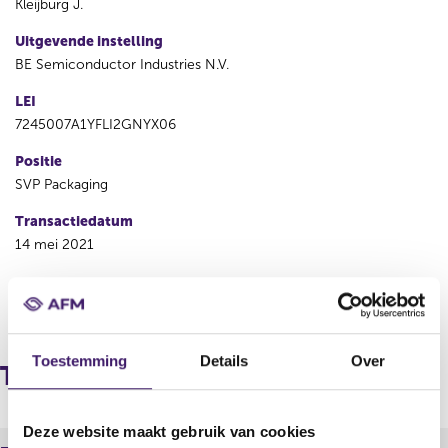
Kleijburg J.
Uitgevende instelling
BE Semiconductor Industries N.V.
LEI
7245007A1YFLI2GNYX06
Positie
SVP Packaging
Transactiedatum
14 mei 2021
V
V
o
o
r
l
Toestemming
Details
Over
i
g
Transacties
g
e
e
n
r
d
Deze website maakt gebruik van cookies
e
e