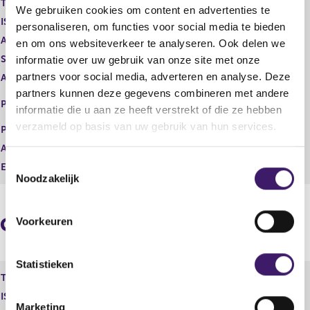
Type instrument
Gewoon aandeel
We gebruiken cookies om content en advertenties te
g
r
ISIN
NL0012866412
i
e
personaliseren, om functies voor social media te bieden
s
g
Aard transactie
Vervreemding
en om ons websiteverkeer te analyseren. Ook delen we
t
i
Soort transactie
Verkoop
informatie over uw gebruik van onze site met onze
e
s
partners voor social media, adverteren en analyse. Deze
Aandelenoptie programma
Nee
r
t
partners kunnen deze gegevens combineren met andere
r
e
EURONEXT - EURONEXT
Plaats van handel
e
r
informatie die u aan ze heeft verstrekt of die ze hebben
AMSTERDAM
s
r
verzameld op basis van uw gebruik van hun services.
Prijs
59,82
u
e
Aantal
14.751,00
l
s
T
t
u
Eenheid
EUR
Noodzakelijk
a
l
o
a
t
e
t
a
s
a
Geaggregeerde informatie
Voorkeuren
t
t
e
m
Statistieken
Type instrument
Gewoon aandeel
m
ISIN
NL0012866412
i
Marketing