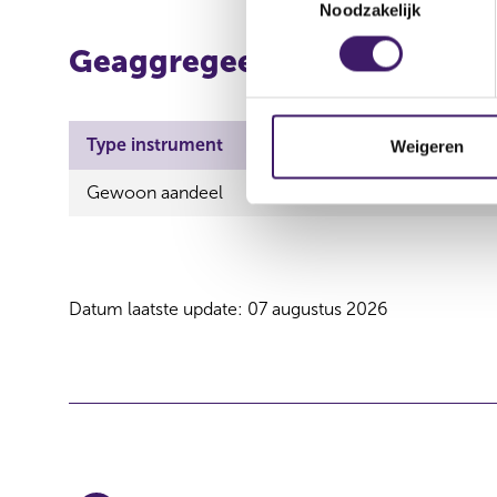
Noodzakelijk
o
e
Geaggregeerde informatie
s
t
e
m
Type instrument
ISIN
Aard tr
Weigeren
m
Gewoon aandeel
GB00B10RZP78
Verwer
i
n
g
s
s
Datum laatste update: 07 augustus 2026
e
l
e
c
t
i
e