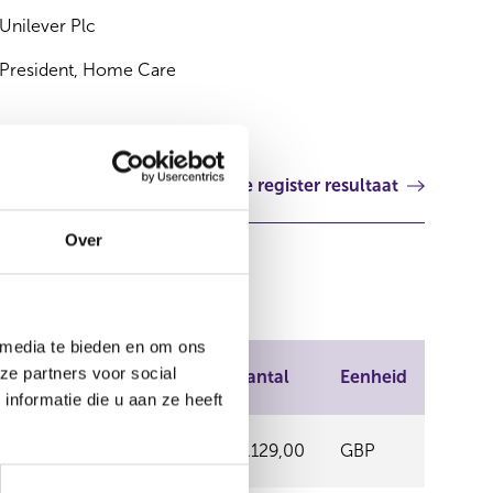
Unilever Plc
President, Home Care
Volgende register resultaat
Over
 media te bieden en om ons
ze partners voor social
ndel
Prijs
Aantal
Eenheid
nformatie die u aan ze heeft
 EURONEXT
46,02
6.129,00
GBP