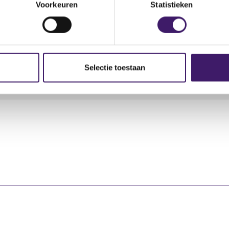
Voorkeuren
Statistieken
ansactie
Soort transactie
Plaats van handel
Selectie toestaan
ving
Koop
EURONEXT - EURONEXT 