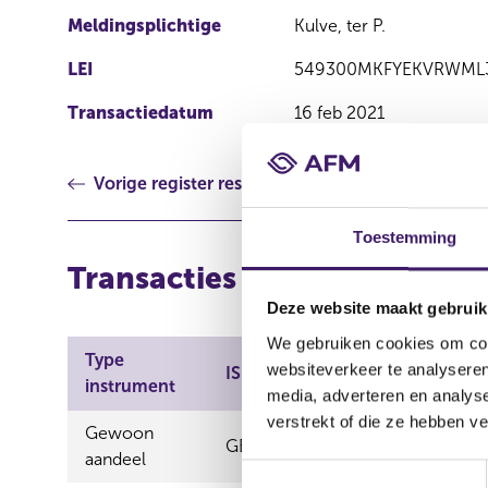
Meldingsplichtige
Kulve, ter P.
LEI
549300MKFYEKVRWML
Transactiedatum
16 feb 2021
Vorige register resultaat
Toestemming
Transacties
Deze website maakt gebruik
We gebruiken cookies om cont
Type
Aard
websiteverkeer te analyseren
ISIN
instrument
transactie
media, adverteren en analys
verstrekt of die ze hebben v
Gewoon
GB00B10RZP78
Verwerving
aandeel
T