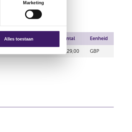
Marketing
Prijs
Aantal
Eenheid
Alles toestaan
AMSTERDAM
46,02
6.129,00
GBP