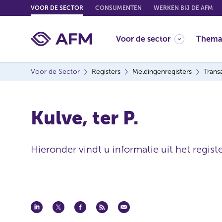
G
VOOR DE SECTOR
CONSUMENTEN
WERKEN BIJ DE AFM
o
t
Voor de sector
Thema
o
c
o
Voor de Sector
Registers
Meldingenregisters
Trans
n
t
e
Kulve, ter P.
n
t
Hieronder vindt u informatie uit het regist