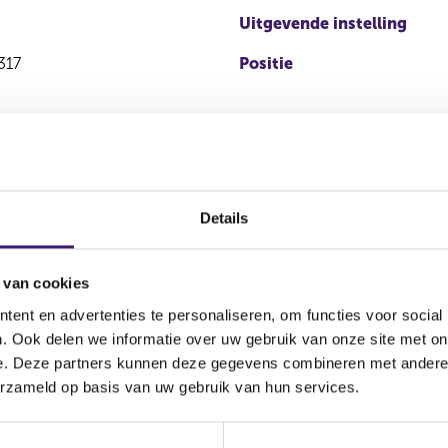
Uitgevende instelling
317
Positie
Details
 van cookies
ent en advertenties te personaliseren, om functies voor social
Soort
Aandelenoptie
. Ook delen we informatie over uw gebruik van onze site met on
Plaats van ha
transactie
programma
e. Deze partners kunnen deze gegevens combineren met andere i
erzameld op basis van uw gebruik van hun services.
EURONEXT -
Koop
Ja
AMSTERDAM