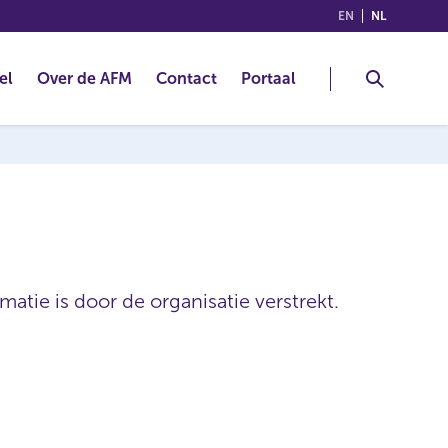
(ENGLISH)
(NEDERLA
EN
NL
el
Over de AFM
Contact
Portaal
atie is door de organisatie verstrekt.