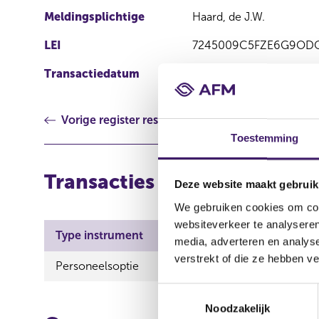
Meldingsplichtige
Haard, de J.W.
LEI
7245009C5FZE6G9OD
Transactiedatum
15 feb 2021
Vorige register resultaat
Toestemming
Transacties
Deze website maakt gebruik
We gebruiken cookies om cont
websiteverkeer te analyseren
Type instrument
ISIN
Aard transactie
media, adverteren en analys
verstrekt of die ze hebben v
Personeelsoptie
Verwerving
T
Noodzakelijk
o