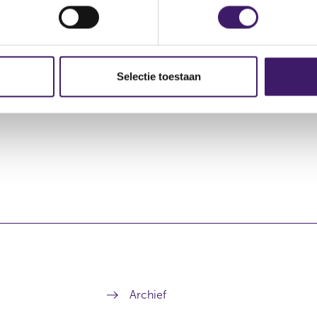
ctie
Soort transactie
Plaats van handel
Selectie toestaan
Overdracht
OTC
Archief