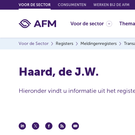
G
VOOR DE SECTOR
CONSUMENTEN
WERKEN BIJ DE AFM
o
t
Voor de sector
Thema
o
c
o
Voor de Sector
Registers
Meldingenregisters
Trans
n
t
e
Haard, de J.W.
n
t
Hieronder vindt u informatie uit het regist