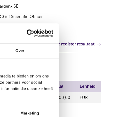
argenx SE
Chief Scientific Officer
Volgende register resultaat
Over
 media te bieden en om ons
ze partners voor social
s van handel
Prijs
Aantal
Eenheid
nformatie die u aan ze heeft
0,00
10.000,00
EUR
Marketing