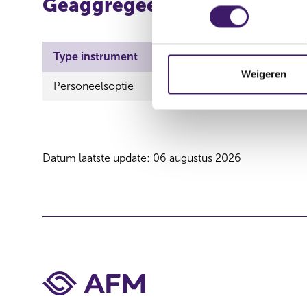
Geaggregeerde informatie
e
s
t
e
Type instrument
ISIN
Aard transa
m
Weigeren
Personeelsoptie
Verwerving
m
i
n
g
s
Datum laatste update: 06 augustus 2026
s
e
l
e
c
t
i
e