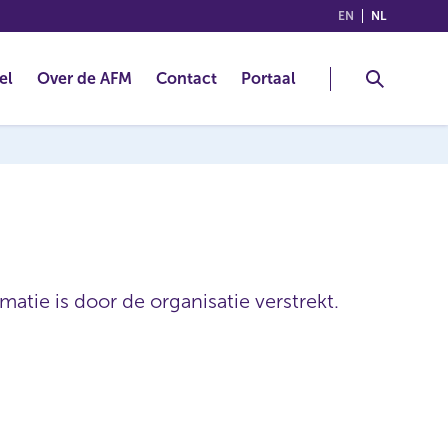
(ENGLISH)
(NEDERLA
EN
NL
el
Over de AFM
Contact
Portaal
atie is door de organisatie verstrekt.