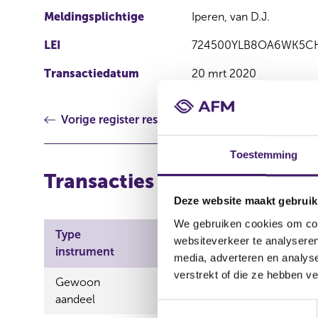
Meldingsplichtige
Iperen, van D.J.
LEI
724500YLB8OA6WK5C
Transactiedatum
20 mrt 2020
Vorige register resultaat
Toestemming
Transacties
Deze website maakt gebruik
We gebruiken cookies om cont
Type
Aard
websiteverkeer te analyseren
ISIN
instrument
transactie
media, adverteren en analys
verstrekt of die ze hebben v
Gewoon
NL0000817179
Verwervin
aandeel
T