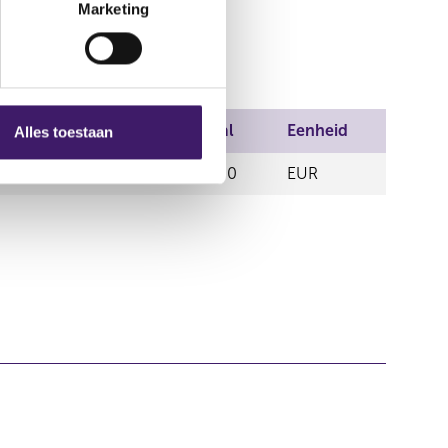
Marketing
andel
Prijs
Aantal
Eenheid
Alles toestaan
11,25
459,00
EUR