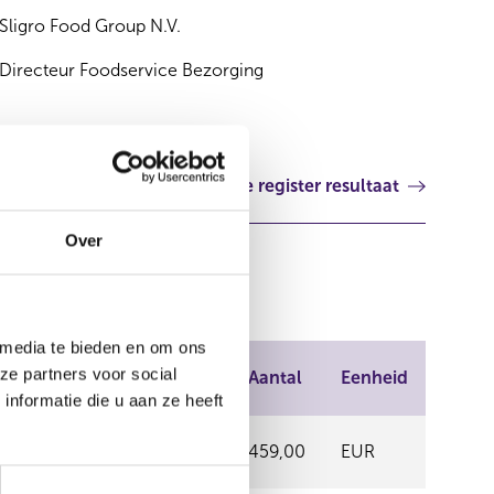
Sligro Food Group N.V.
Directeur Foodservice Bezorging
Volgende register resultaat
Over
 media te bieden en om ons
Plaats van
ze partners voor social
Prijs
Aantal
Eenheid
handel
nformatie die u aan ze heeft
OTC
11,25
459,00
EUR