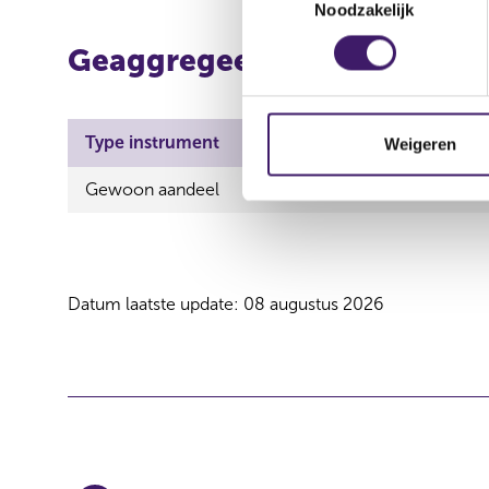
Noodzakelijk
o
e
Geaggregeerde informatie
s
t
e
m
Type instrument
ISIN
A
Weigeren
m
Gewoon aandeel
NL0000817179
V
i
n
g
s
s
Datum laatste update: 08 augustus 2026
e
l
e
c
t
i
e