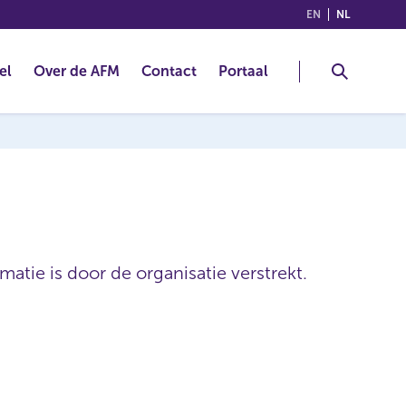
(ENGLISH)
(NEDERLA
EN
NL
el
Over de AFM
Contact
Portaal
atie is door de organisatie verstrekt.