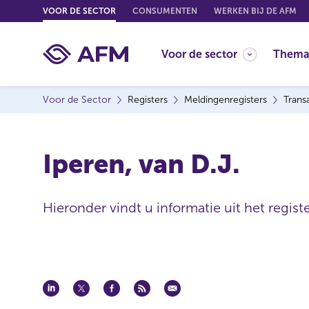
G
VOOR DE SECTOR
CONSUMENTEN
WERKEN BIJ DE AFM
o
t
Voor de sector
Thema
o
c
o
Voor de Sector
Registers
Meldingenregisters
Trans
n
t
e
Iperen, van D.J.
n
t
Hieronder vindt u informatie uit het regist