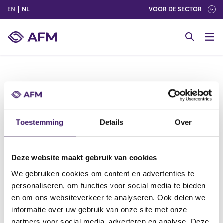
(ENGLISH)
(NEDERLANDS (NEDERLAND))
EN
NL
VOOR DE SECTOR
G
o
t
o
c
o
Hieronder vindt u informatie uit het register
n
transacties leidinggevenden MAR 19. Deze
t
informatie is door de organisatie verstrekt.
e
Toestemming
Details
Over
n
t
Deze website maakt gebruik van cookies
We gebruiken cookies om content en advertenties te
personaliseren, om functies voor social media te bieden
V
V
en om ons websiteverkeer te analyseren. Ook delen we
o
o
informatie over uw gebruik van onze site met onze
r
l
partners voor social media, adverteren en analyse. Deze