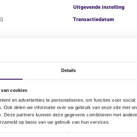
Uitgevende instelling
31
Transactiedatum
Details
 van cookies
Soort
Aandelenoptie
Plaats va
ent en advertenties te personaliseren, om functies voor social
ie
transactie
programma
. Ook delen we informatie over uw gebruik van onze site met on
NEW YOR
e. Deze partners kunnen deze gegevens combineren met andere i
mding
Verkoop
Nee
EXCHANGE
erzameld op basis van uw gebruik van hun services.