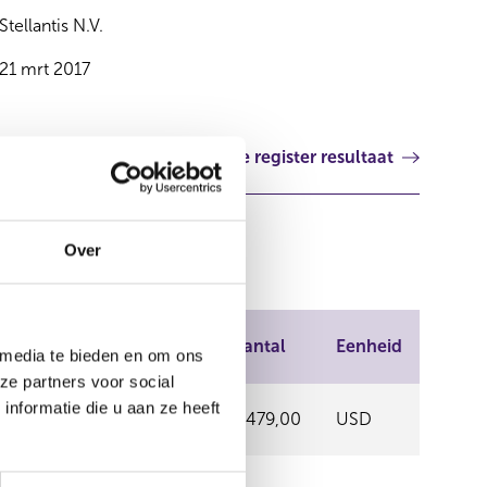
Stellantis N.V.
21 mrt 2017
Volgende register resultaat
Over
n handel
Prijs
Aantal
Eenheid
 media te bieden en om ons
ze partners voor social
K STOCK
nformatie die u aan ze heeft
11,29
2.479,00
USD
, INC.