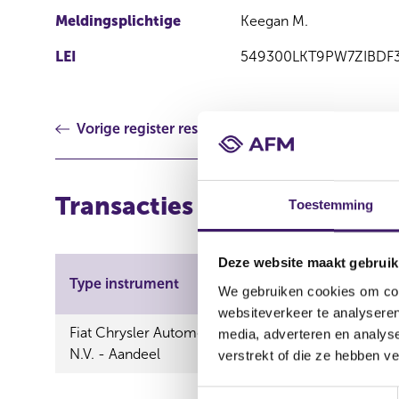
Meldingsplichtige
Keegan M.
LEI
549300LKT9PW7ZIBDF
Vorige register resultaat
Transacties
Toestemming
Deze website maakt gebruik
Aard
Type instrument
ISIN
We gebruiken cookies om cont
transact
websiteverkeer te analyseren
Fiat Chrysler Automobiles
media, adverteren en analys
Vervree
N.V. - Aandeel
verstrekt of die ze hebben v
T