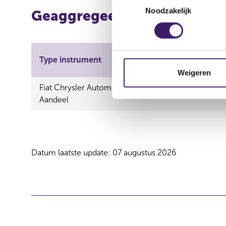
Noodzakelijk
o
Geaggregeerde informatie
e
s
t
e
Type instrument
ISIN
m
Weigeren
m
Fiat Chrysler Automobiles N.V. -
i
Aandeel
n
g
s
s
Datum laatste update: 07 augustus 2026
e
l
e
c
t
i