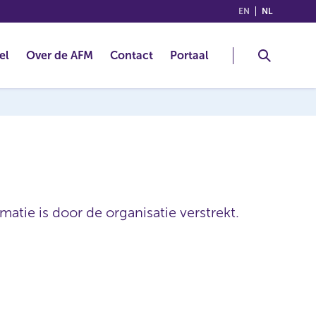
(ENGLISH)
(NEDERLA
EN
NL
el
Over de AFM
Contact
Portaal
atie is door de organisatie verstrekt.