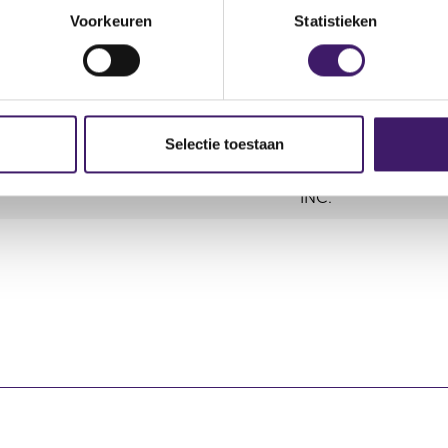
Voorkeuren
Statistieken
Aard
Soort
Plaats van handel
transactie
transactie
Selectie toestaan
NEW YORK STOCK 
Vervreemding
Verkoop
INC.