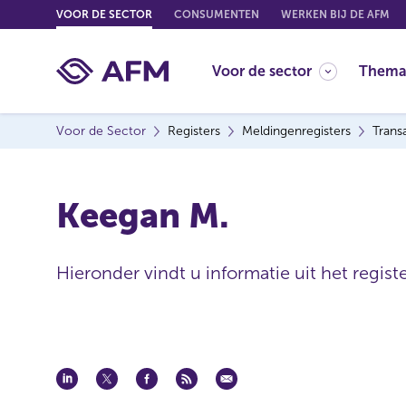
G
VOOR DE SECTOR
CONSUMENTEN
WERKEN BIJ DE AFM
o
t
Voor de sector
Thema
o
c
o
Voor de Sector
Registers
Meldingenregisters
Trans
n
t
e
Keegan M.
n
t
Hieronder vindt u informatie uit het regist