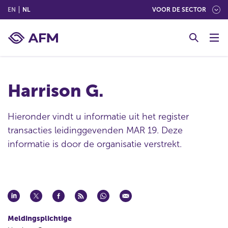
(ENGLISH)
(NEDERLANDS (NEDERLAND))
EN
NL
VOOR DE SECTOR
G
o
t
o
c
Harrison G.
o
n
t
Hieronder vindt u informatie uit het register
e
transacties leidinggevenden MAR 19. Deze
n
informatie is door de organisatie verstrekt.
t
Meldingsplichtige