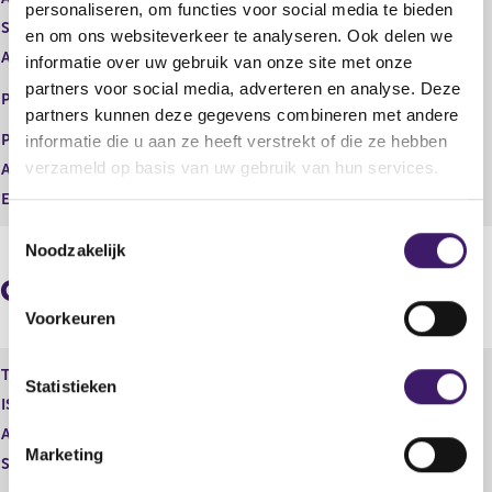
personaliseren, om functies voor social media te bieden
t
i
Soort transactie
Koop
en om ons websiteverkeer te analyseren. Ook delen we
e
s
Aandelenoptie programma
Nee
informatie over uw gebruik van onze site met onze
r
t
r
e
EURONEXT - EURONEXT
partners voor social media, adverteren en analyse. Deze
Plaats van handel
e
r
AMSTERDAM
partners kunnen deze gegevens combineren met andere
s
r
Prijs
6,80
informatie die u aan ze heeft verstrekt of die ze hebben
u
e
verzameld op basis van uw gebruik van hun services.
Aantal
1.544,00
l
s
t
u
Eenheid
EUR
a
l
T
a
t
Noodzakelijk
o
t
a
e
a
Geaggregeerde informatie
t
s
Voorkeuren
t
e
Type instrument
Volta Finance Limited - Aandeel
m
Statistieken
ISIN
GB00B1GHHH78
m
Aard transactie
Verwerving
i
Marketing
Soort transactie
Koop
n
g