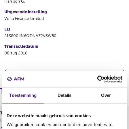
Harrison G.
Uitgevende instelling
Volta Finance Limited
LEI
2138004N6QDNAZ2V3W80
Transactiedatum
08 aug 2016
V
V
o
o
r
l
i
g
Transacties
g
e
Toestemming
Details
Over
e
n
r
d
e
e
Type instrument
Volta Finance Limited - Aandeel
Deze website maakt gebruik van cookies
g
r
ISIN
GB00B1GHHH78
i
e
We gebruiken cookies om content en advertenties te
s
g
Aard transactie
Verwerving