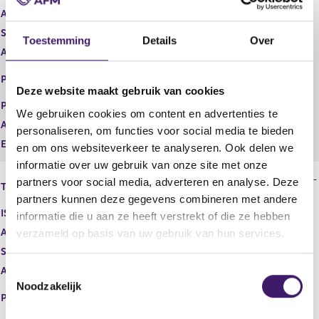
t
i
Aard transactie
Verwerving
e
s
Soort transactie
Koop
Toestemming
Details
Over
r
t
Aandelenoptie programma
Nee
r
e
e
r
EURONEXT - EURONEXT
Plaats van handel
s
r
AMSTERDAM
Deze website maakt gebruik van cookies
u
e
Prijs
0,00
l
s
We gebruiken cookies om content en advertenties te
Aantal
221,00
t
u
personaliseren, om functies voor social media te bieden
a
l
Eenheid
USD
en om ons websiteverkeer te analyseren. Ook delen we
a
t
informatie over uw gebruik van onze site met onze
t
a
Tetragon Financial Group Limited -
partners voor social media, adverteren en analyse. Deze
a
Type instrument
Aandeel
t
partners kunnen deze gegevens combineren met andere
ISIN
G8766R134
informatie die u aan ze heeft verstrekt of die ze hebben
Aard transactie
Verwerving
verzameld op basis van uw gebruik van hun services.
Soort transactie
Koop
Aandelenoptie programma
Nee
T
Noodzakelijk
o
EURONEXT - EURONEXT
Plaats van handel
AMSTERDAM
e