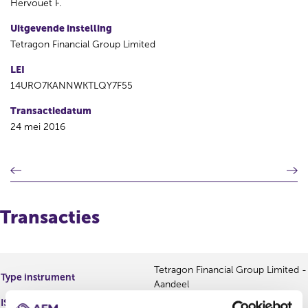
Hervouet F.
Uitgevende instelling
Tetragon Financial Group Limited
LEI
14URO7KANNWKTLQY7F55
Transactiedatum
24 mei 2016
V
V
o
o
r
l
i
g
Transacties
g
e
e
n
r
d
e
e
Tetragon Financial Group Limited -
Type instrument
g
r
Aandeel
i
e
ISIN
G8766R134
s
g