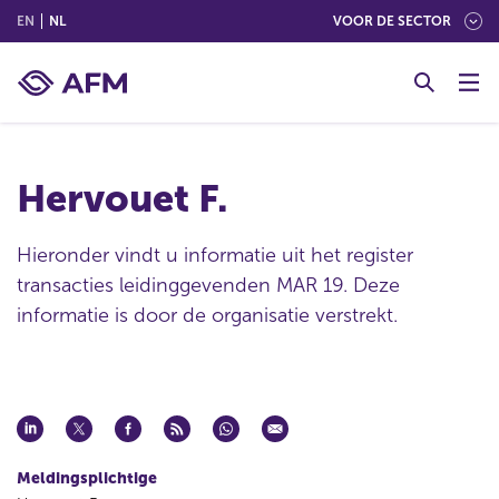
(ENGLISH)
(NEDERLANDS (NEDERLAND))
EN
NL
VOOR DE SECTOR
G
o
t
o
c
Hervouet F.
o
n
t
Hieronder vindt u informatie uit het register
e
transacties leidinggevenden MAR 19. Deze
n
informatie is door de organisatie verstrekt.
t
Meldingsplichtige