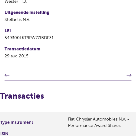
Wester H.J.
Uitgevende instelling
Stellantis N.V.
LEI
549300LKT9PW7ZIBDF31
Transactiedatum
29 aug 2015
V
V
o
o
r
l
i
g
Transacties
g
e
e
n
r
d
e
e
Fiat Chrysler Automobiles N.V. -
Type instrument
g
r
Performance Award Shares
i
e
ISIN
s
g