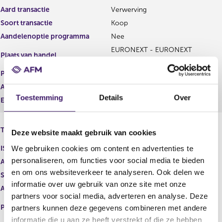
t
i
Aard transactie
Verwerving
e
s
Soort transactie
Koop
r
t
Aandelenoptie programma
Nee
r
e
e
r
EURONEXT - EURONEXT
Plaats van handel
s
r
AMSTERDAM
u
e
Prijs
0,00
l
s
Aantal
911.700,00
t
u
Toestemming
Details
Over
a
l
Eenheid
EUR
a
t
t
a
Fiat Chrysler Automobiles N.V. -
a
Type instrument
Deze website maakt gebruik van cookies
Restricted Shares
t
We gebruiken cookies om content en advertenties te
ISIN
personaliseren, om functies voor social media te bieden
Aard transactie
Verwerving
en om ons websiteverkeer te analyseren. Ook delen we
Soort transactie
Koop
informatie over uw gebruik van onze site met onze
Aandelenoptie programma
Nee
partners voor social media, adverteren en analyse. Deze
EURONEXT - EURONEXT
Plaats van handel
partners kunnen deze gegevens combineren met andere
AMSTERDAM
informatie die u aan ze heeft verstrekt of die ze hebben