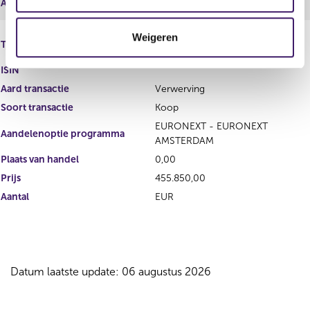
Aantal
EUR
c
t
Fiat Chrysler Automobiles N.V. -
Weigeren
i
Type instrument
Restricted Shares
e
ISIN
Aard transactie
Verwerving
Soort transactie
Koop
EURONEXT - EURONEXT
Aandelenoptie programma
AMSTERDAM
Plaats van handel
0,00
Prijs
455.850,00
Aantal
EUR
Datum laatste update: 06 augustus 2026