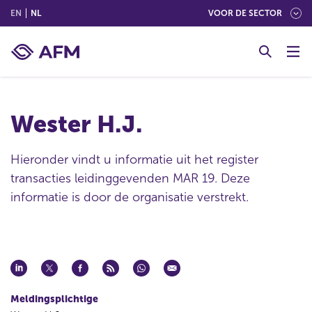
(ENGLISH)
(NEDERLANDS (NEDERLAND))
EN
NL
VOOR DE SECTOR
G
o
t
o
c
Wester H.J.
o
n
t
Hieronder vindt u informatie uit het register
e
transacties leidinggevenden MAR 19. Deze
n
informatie is door de organisatie verstrekt.
t
Meldingsplichtige