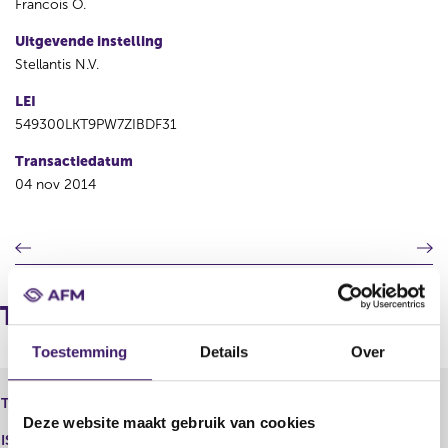
Francois O.
Uitgevende instelling
Stellantis N.V.
LEI
549300LKT9PW7ZIBDF31
Transactiedatum
04 nov 2014
V
V
o
o
r
l
i
g
Transacties
g
e
e
n
Toestemming
Details
Over
r
d
e
e
Fiat Chrysler Automobiles N.V. -
Type instrument
g
r
Aandeel
Deze website maakt gebruik van cookies
i
e
ISIN
NL0010877643
s
g