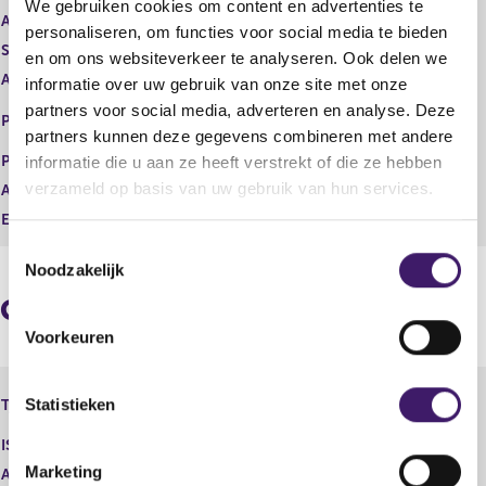
We gebruiken cookies om content en advertenties te
t
i
Aard transactie
Vervreemding
personaliseren, om functies voor social media te bieden
e
s
Soort transactie
Verkoop
en om ons websiteverkeer te analyseren. Ook delen we
r
t
Aandelenoptie programma
Nee
r
e
informatie over uw gebruik van onze site met onze
e
r
NEW YORK STOCK EXCHANGE,
partners voor social media, adverteren en analyse. Deze
Plaats van handel
s
r
INC.
partners kunnen deze gegevens combineren met andere
u
e
Prijs
8,94
informatie die u aan ze heeft verstrekt of die ze hebben
l
s
verzameld op basis van uw gebruik van hun services.
Aantal
18.750,00
t
u
a
l
Eenheid
EUR
a
t
T
t
a
Noodzakelijk
o
a
e
t
Geaggregeerde informatie
s
Voorkeuren
t
e
Fiat Chrysler Automobiles N.V. -
m
Statistieken
Type instrument
Aandeel
m
ISIN
NL0010877643
i
Marketing
Aard transactie
Vervreemding
n