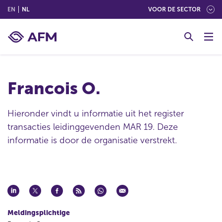
(ENGLISH)
(NEDERLANDS (NEDERLAND))
EN
NL
VOOR DE SECTOR
G
o
t
o
c
Francois O.
o
n
t
Hieronder vindt u informatie uit het register
e
transacties leidinggevenden MAR 19. Deze
n
informatie is door de organisatie verstrekt.
t
Meldingsplichtige