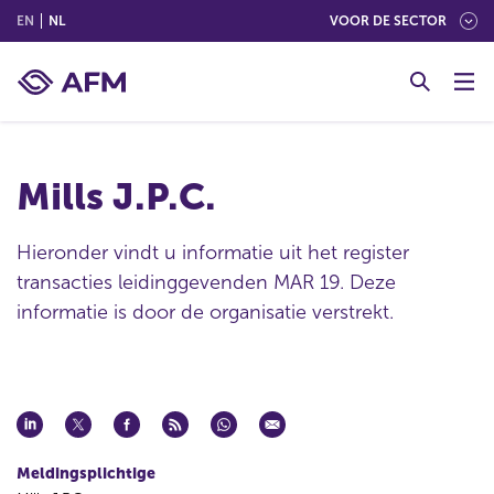
(ENGLISH)
(NEDERLANDS (NEDERLAND))
EN
NL
VOOR DE SECTOR
G
o
t
o
c
Mills J.P.C.
o
n
t
Hieronder vindt u informatie uit het register
e
transacties leidinggevenden MAR 19. Deze
n
informatie is door de organisatie verstrekt.
t
Meldingsplichtige