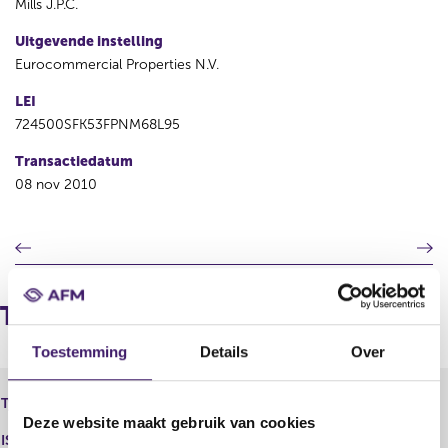
Mills J.P.C.
Uitgevende instelling
Eurocommercial Properties N.V.
LEI
724500SFK53FPNM68L95
Transactiedatum
08 nov 2010
V
V
o
o
r
l
i
g
Transacties
g
e
e
n
Toestemming
Details
Over
r
d
e
e
Eurocommercial Properties N.V.,
Type instrument
g
r
Personeelsoptie
Deze website maakt gebruik van cookies
i
e
ISIN
s
g