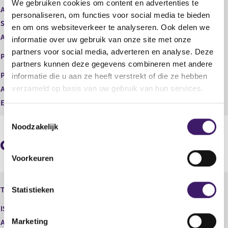
We gebruiken cookies om content en advertenties te
t
i
Aard transactie
Verwerving
personaliseren, om functies voor social media te bieden
e
s
Soort transactie
Koop
en om ons websiteverkeer te analyseren. Ook delen we
r
t
Aandelenoptie programma
Nee
r
e
informatie over uw gebruik van onze site met onze
e
r
EURONEXT - EURONEXT
partners voor social media, adverteren en analyse. Deze
Plaats van handel
s
r
AMSTERDAM
partners kunnen deze gegevens combineren met andere
u
e
Prijs
0,00
informatie die u aan ze heeft verstrekt of die ze hebben
l
s
verzameld op basis van uw gebruik van hun services.
Aantal
57.000,00
t
u
a
l
Eenheid
EUR
a
t
T
t
a
Noodzakelijk
o
a
e
t
Geaggregeerde informatie
s
Voorkeuren
t
e
Eurocommercial Properties N.V.,
m
Statistieken
Type instrument
Personeelsoptie
m
ISIN
i
Marketing
Aard transactie
Verwerving
n