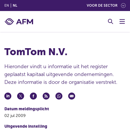
(ENGLISH)
(NEDERLANDS (NEDERLAND))
EN
NL
VOOR DE SECTOR
G
o
t
o
c
TomTom N.V.
o
n
t
Hieronder vindt u informatie uit het register
e
geplaatst kapitaal uitgevende ondernemingen.
n
Deze informatie is door de organisatie verstrekt.
t
Datum meldingsplicht
02 jul 2009
Uitgevende instelling