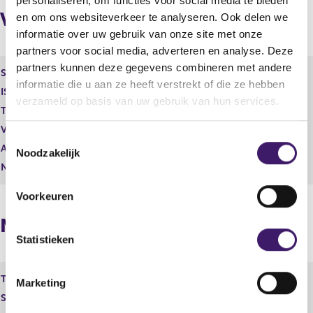
personaliseren, om functies voor social media te bieden
r
t
Vorige melding
r
e
en om ons websiteverkeer te analyseren. Ook delen we
e
r
informatie over uw gebruik van onze site met onze
s
r
partners voor social media, adverteren en analyse. Deze
u
e
partners kunnen deze gegevens combineren met andere
l
s
Soort aandeel
Gewoon aandeel
informatie die u aan ze heeft verstrekt of die ze hebben
t
u
ISIN
a
l
verzameld op basis van uw gebruik van hun services.
Toelichting
0,20
a
t
t
a
Vorige melding
124.819.979
T
a
Aantal stemmen
1,00
Noodzakelijk
o
t
Nominale waarde
0
e
s
Voorkeuren
t
Nieuwe melding
e
m
Statistieken
m
i
Toelichting
Gewoon aandeel
Marketing
n
Soort aandeel
g