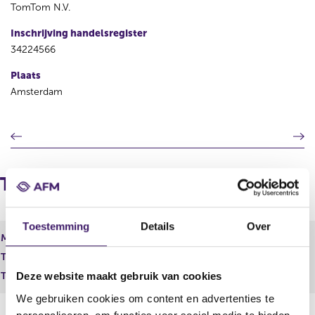
TomTom N.V.
Inschrijving handelsregister
34224566
Plaats
Amsterdam
V
V
o
o
r
l
i
g
Totale kapitaalverdeling
g
e
e
n
r
d
Toestemming
Details
Over
e
e
Maand
g
r
Totaal geplaatst kapitaal
27.284.602,00 EUR
i
e
s
g
Totaal aantal stemmen
136.423.010,00
Deze website maakt gebruik van cookies
t
i
We gebruiken cookies om content en advertenties te
e
s