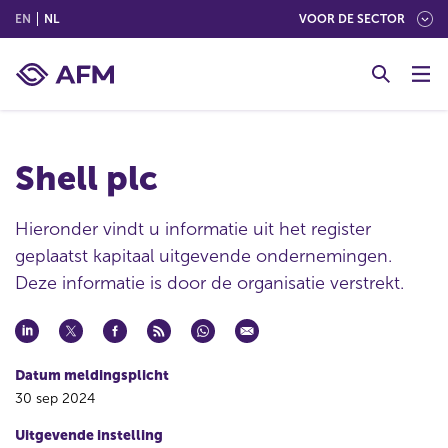
(ENGLISH)
(NEDERLANDS (NEDERLAND))
EN
NL
VOOR DE SECTOR
G
o
t
o
c
Shell plc
o
n
t
Hieronder vindt u informatie uit het register
e
geplaatst kapitaal uitgevende ondernemingen.
n
Deze informatie is door de organisatie verstrekt.
t
Datum meldingsplicht
30 sep 2024
Uitgevende instelling