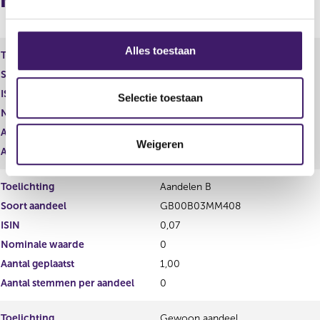
Nieuwe melding
g
s
s
Alles toestaan
Toelichting
Aandelen A
e
Soort aandeel
GB00B03MLX29
l
ISIN
0,07
e
Selectie toestaan
c
Nominale waarde
0
t
Aantal geplaatst
1,00
Weigeren
i
Aantal stemmen per aandeel
0
e
Toelichting
Aandelen B
Soort aandeel
GB00B03MM408
ISIN
0,07
Nominale waarde
0
Aantal geplaatst
1,00
Aantal stemmen per aandeel
0
Toelichting
Gewoon aandeel