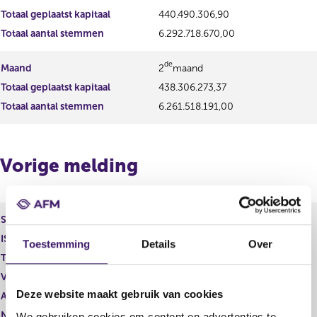
r
t
Totaal geplaatst kapitaal
440.490.306,90
r
e
e
r
Totaal aantal stemmen
6.292.718.670,00
s
r
u
e
de
Maand
2
maand
l
s
Totaal geplaatst kapitaal
t
438.306.273,37
u
a
l
Totaal aantal stemmen
6.261.518.191,00
a
t
t
a
a
t
Vorige melding
Soort aandeel
Aandelen A
ISIN
GB00B03MLX29
Toestemming
Details
Over
Toelichting
0,07
Vorige melding
0
Deze website maakt gebruik van cookies
Aantal stemmen
1,00
Nominale waarde
0
We gebruiken cookies om content en advertenties te