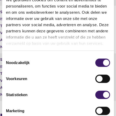
personaliseren, om functies voor social media te bieden
Soort aandeel
Aandelen B
en om ons websiteverkeer te analyseren. Ook delen we
informatie over uw gebruik van onze site met onze
ISIN
GB00B03MM408
partners voor social media, adverteren en analyse. Deze
Toelichting
0,07
partners kunnen deze gegevens combineren met andere
Vorige melding
0
informatie die u aan ze heeft verstrekt of die ze hebben
Aantal stemmen
1,00
verzameld op basis van uw gebruik van hun services.
Nominale waarde
0
T
Soort aandeel
Gewoon aandeel
Noodzakelijk
o
ISIN
GB00BP6MXD84
e
Toelichting
0,07
s
Voorkeuren
Vorige melding
6.261.518.191
t
Aantal stemmen
1,00
e
Nominale waarde
0
m
Statistieken
m
i
Marketing
n