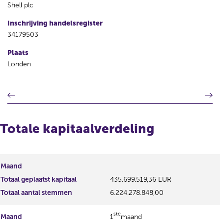
Shell plc
Inschrijving handelsregister
34179503
Plaats
Londen
V
V
o
o
r
l
i
g
Totale kapitaalverdeling
g
e
e
n
r
d
e
e
Maand
g
r
Totaal geplaatst kapitaal
435.699.519,36 EUR
i
e
s
g
Totaal aantal stemmen
6.224.278.848,00
t
i
e
s
ste
Maand
1
maand