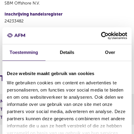
SBM Offshore N.V.
Inschrijving handelsregister
24233482
Plaats
Schiphol
Toestemming
Details
Over
V
V
o
o
r
l
Deze website maakt gebruik van cookies
i
g
Totale kapitaalverdeling
g
e
We gebruiken cookies om content en advertenties te
e
n
personaliseren, om functies voor social media te bieden
r
d
en om ons websiteverkeer te analyseren. Ook delen we
e
e
Maand
informatie over uw gebruik van onze site met onze
g
r
Totaal geplaatst kapitaal
35.106.508,00 EUR
i
e
partners voor social media, adverteren en analyse. Deze
s
g
Totaal aantal stemmen
140.426.032,00
partners kunnen deze gegevens combineren met andere
t
i
informatie die u aan ze heeft verstrekt of die ze hebben
e
s
verzameld op basis van uw gebruik van hun services.