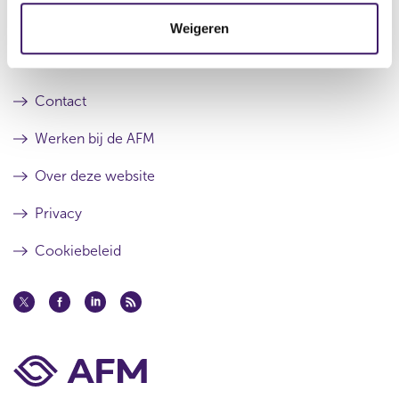
t
Archief
Weigeren
i
e
Over de AFM
Contact
Werken bij de AFM
Over deze website
Privacy
Cookiebeleid