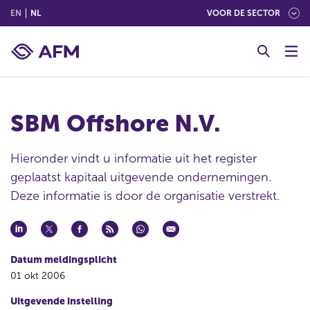
(ENGLISH)
(NEDERLANDS (NEDERLAND))
EN
NL
VOOR DE SECTOR
G
o
t
o
c
SBM Offshore N.V.
o
n
t
Hieronder vindt u informatie uit het register
e
geplaatst kapitaal uitgevende ondernemingen.
n
Deze informatie is door de organisatie verstrekt.
t
Datum meldingsplicht
01 okt 2006
Uitgevende instelling