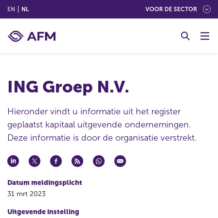
(ENGLISH)
(NEDERLANDS (NEDERLAND))
EN
NL
VOOR DE SECTOR
G
o
t
o
c
ING Groep N.V.
o
n
t
Hieronder vindt u informatie uit het register
e
geplaatst kapitaal uitgevende ondernemingen.
n
Deze informatie is door de organisatie verstrekt.
t
Datum meldingsplicht
31 mrt 2023
Uitgevende instelling