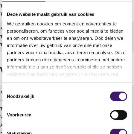
r
t
Totaal geplaatst kapitaal
37.265.394,76
r
e
e
r
Totaal aantal stemmen
3.726.539.476,00
Deze website maakt gebruik van cookies
s
r
We gebruiken cookies om content en advertenties te
u
e
de
Maand
2
maand
personaliseren, om functies voor social media te bieden
l
s
Totaal geplaatst kapitaal
t
37.265.447,15
u
en om ons websiteverkeer te analyseren. Ook delen we
a
l
Totaal aantal stemmen
3.726.544.715,00
informatie over uw gebruik van onze site met onze
a
t
partners voor social media, adverteren en analyse. Deze
t
a
partners kunnen deze gegevens combineren met andere
a
informatie die u aan ze heeft verstrekt of die ze hebben
t
Vorige melding
verzameld op basis van uw gebruik van hun services.
T
Soort aandeel
Gewoon aandeel
Noodzakelijk
o
ISIN
NL0011821202
e
Toelichting
0,01
s
Voorkeuren
Vorige melding
3.726.539.476
t
Aantal stemmen
1,00
e
Nominale waarde
0
m
Statistieken