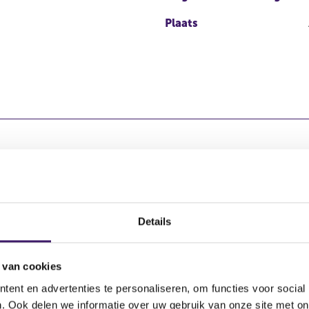
Plaats
 kapitaal
Totaal a
Details
UR
3.906.95
3.906.92
 van cookies
ent en advertenties te personaliseren, om functies voor social
3.906.95
. Ook delen we informatie over uw gebruik van onze site met on