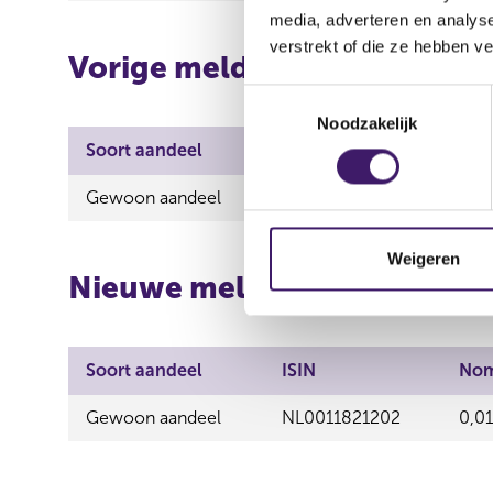
media, adverteren en analys
verstrekt of die ze hebben v
Vorige melding
T
Noodzakelijk
o
Soort aandeel
ISIN
Nom
e
s
Gewoon aandeel
NL0011821202
0,01
t
e
m
Weigeren
Nieuwe melding
m
i
n
g
Soort aandeel
ISIN
Nom
s
s
Gewoon aandeel
NL0011821202
0,01
e
l