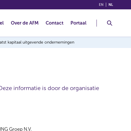
(ENGLISH)
(NEDERLA
EN
NL
el
Over de AFM
Contact
Portaal
laatst kapitaal uitgevende ondernemingen
Deze informatie is door de organisatie
ING Groep N.V.