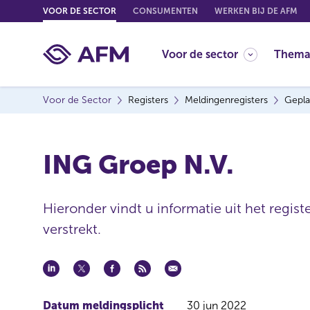
G
VOOR DE SECTOR
CONSUMENTEN
WERKEN BIJ DE AFM
o
t
Voor de sector
Thema
o
c
o
Voor de Sector
Registers
Meldingenregisters
Gepla
n
t
e
ING Groep N.V.
n
t
Hieronder vindt u informatie uit het regis
verstrekt.
Datum meldingsplicht
30 jun 2022