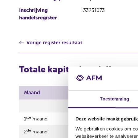
Inschrijving
33231073
handelsregister
Vorige register resultaat
Totale kapitaalverdeling
Maand
Totaal geplaatst
Toestemming
39.069.520,35 E
ste
1
maand
39.069.212,18
Deze website maakt gebruik
We gebruiken cookies om cont
de
2
maand
39.069.520,35
websiteverkeer te analyseren