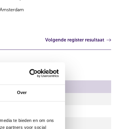
Amsterdam
Volgende register resultaat
antal stemmen
Over
2.035,00
1.218,00
 media te bieden en om ons
2.035,00
ze partners voor social