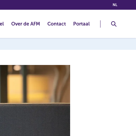
(NEDERLA
NL
el
Over de AFM
Contact
Portaal