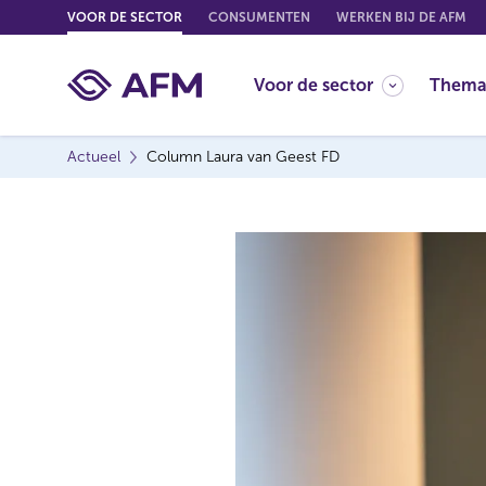
G
VOOR DE SECTOR
CONSUMENTEN
WERKEN BIJ DE AFM
o
t
Voor de sector
Thema
o
c
o
Actueel
Column Laura van Geest FD
n
t
e
n
t