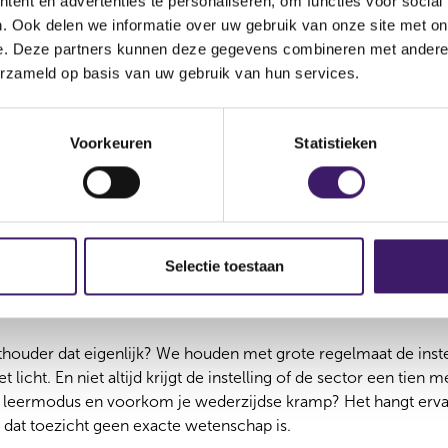
este vorm is waag ik te betwijfelen.
ent en advertenties te personaliseren, om functies voor social
. Ook delen we informatie over uw gebruik van onze site met on
e. Deze partners kunnen deze gegevens combineren met andere i
erzameld op basis van uw gebruik van hun services.
e doelen: van waarheidsvinding en lering tot publieke transpar
stel. Leermeester Jan Tinbergen stelde in 1952 al dat je per be
rument nodig hebt. Belangrijker nog, leren gaat het best in een
Voorkeuren
Statistieken
Amy Edmondson.
ijn zelfs voor de meest geroutineerde politicus een adrenaline
blieke vuurdoop mogen genieten. En de normale reactie van o
vechten, vluchten, bevriezen). Zelfs als de commissie niet per se
Selectie toestaan
commentaren in de pers en op sociale media. Zelf pleit ik voor ee
u beklagen over gebrek aan reflectie bij de genodigden.
houder dat eigenlijk? We houden met grote regelmaat de inste
t licht. En niet altijd krijgt de instelling of de sector een tien m
 de leermodus en voorkom je wederzijdse kramp? Het hangt er
dat toezicht geen exacte wetenschap is.