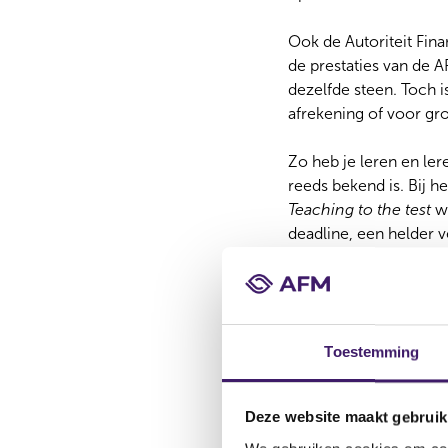
Ook de Autoriteit Fin
de prestaties van de A
dezelfde steen. Toch i
afrekening of voor gr
Zo heb je leren en le
reeds bekend is. Bij 
Teaching to the test
wo
deadline, een helder v
nu feestjes of bijbaantj
Voor bestuurders werkt
aanbevelingen serieuz
Toestemming
volgende editie. Neger
Maar je hebt ook leren
Deze website maakt gebruik
dat we lering trekken