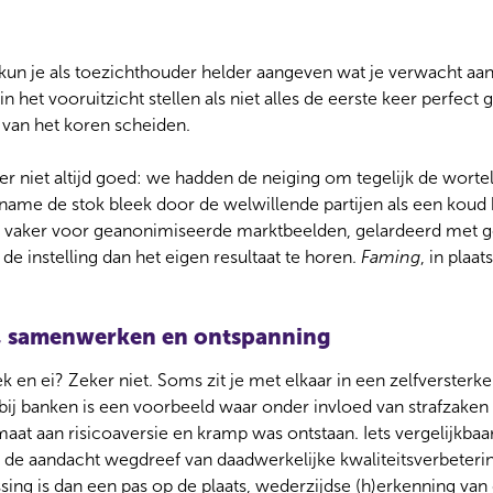
kun je als toezichthouder helder aangeven wat je verwacht aa
 in het vooruitzicht stellen als niet alles de eerste keer perfect g
van het koren scheiden.
r niet altijd goed: we hadden de neiging om tegelijk de wortel
t name de stok bleek door de welwillende partijen als een koud
u vaker voor geanonimiseerde marktbeelden, gelardeerd met 
 de instelling dan het eigen resultaat te horen.
Faming
, in plaat
s, samenwerken en ontspanning
ek en ei? Zeker niet. Soms zit je met elkaar in een zelfversterke
ij banken is een voorbeeld waar onder invloed van strafzaken 
at aan risicoaversie en kramp was ontstaan. Iets vergelijkbaar
 de aandacht wegdreef van daadwerkelijke kwaliteitsverbeteri
sing is dan een pas op de plaats, wederzijdse (h)erkenning van 