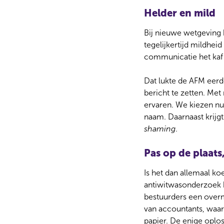
l
Helder en mild
e
c
Bij nieuwe wetgeving 
t
tegelijkertijd mildheid
i
communicatie het kaf 
e
Dat lukte de AFM eerde
bericht te zetten. Me
ervaren. We kiezen n
naam. Daarnaast krijgt
shaming
.
Pas op de plaat
Is het dan allemaal ko
antiwitwasonderzoek b
bestuurders een overma
van accountants, waar
papier. De enige oplos