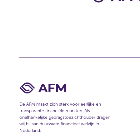
n
t
a
c
t
b
i
j
d
i
t
De AFM maakt zich sterk voor eerlijke en
a
transparante financiële markten. Als
r
onafhankelijke gedragstoezichthouder dragen
wij bij aan duurzaam financieel welzijn in
t
Nederland.
i