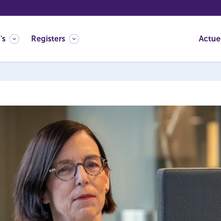
's
Registers
Actue