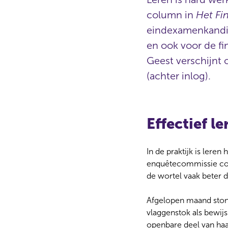
column in
Het Fi
eindexamenkandid
en ook voor de fi
Geest verschijnt 
(achter inlog).
Effectief l
In de praktijk is lere
enquêtecommissie coro
de wortel vaak beter d
Afgelopen maand stond
vlaggenstok als bewij
openbare deel van haa