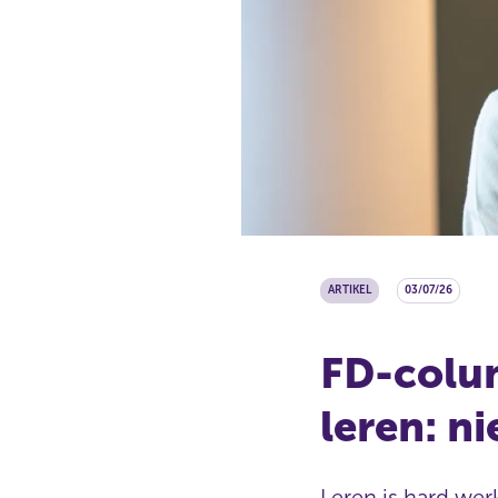
ARTIKEL
03/07/26
FD-colum
leren: n
Leren is hard wer