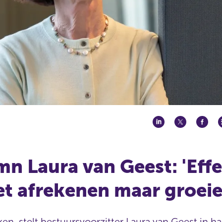
n Laura van Geest: 'Effe
iet afrekenen maar groeie
ken, stelt bestuursvoorzitter Laura van Geest in h