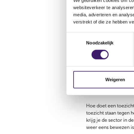
enquête daarvoor de b
We gebruiken cookies om cont
websiteverkeer te analyseren
Veilige situatie
media, adverteren en analys
verstrekt of die ze hebben v
Een enquête heeft vel
en maatschappelijk her
T
een onafhankelijk inst
Noodzakelijk
o
volgens psycholoog 
e
s
De publieke verhoren z
t
genodigden die hun pu
e
is
fight, flight, freeze
(
m
Weigeren
zijn er nog altijd de 
m
die mensen die zich n
i
n
Hoe doet een toezicht
g
toezicht staan tegen he
s
krijg je de sector in
s
weer eens bewezen is 
e