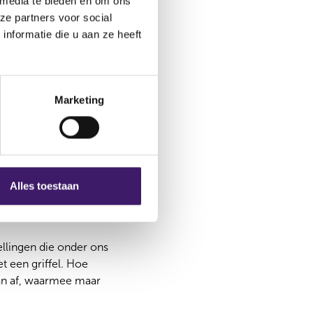
 media te bieden en om ons
ze partners voor social
nformatie die u aan ze heeft
antie, verantwoording
leidsdoel eigenlijk
 veilige omgeving,
Marketing
boost, laat staan voor
ns oerbrein op stress
 op bloed uit lijkt,
Alles toestaan
n beetje begrip bij al
llingen die onder ons
et een griffel. Hoe
van af, waarmee maar