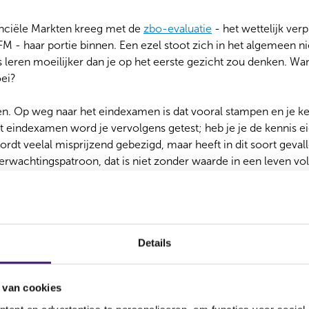
anciële Markten kreeg met de
zbo-evaluatie
- het wettelijk ver
FM - haar portie binnen. Een ezel stoot zich in het algemeen 
s leren moeilijker dan je op het eerste gezicht zou denken. W
oei?
ren. Op weg naar het eindexamen is dat vooral stampen en je k
het eindexamen word je vervolgens getest; heb je je de kennis 
rdt veelal misprijzend gebezigd, maar heeft in dit soort gevall
erwachtingspatroon, dat is niet zonder waarde in een leven vol 
es zijn.
 zo’n prikkel ook: het vijfjaarlijkse karakter van de zbo-evalua
e aandacht geeft. Al was het maar omdat een check daarop vaste
Details
en of vergeten is dan op eigen risico.
 in de vorm van kennisontwikkeling, van innovatie, van leren v
 van cookies
 uit de coronaperiode. Wat ging goed en wat kan en moet bete