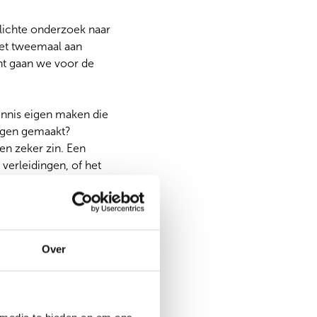
plichte onderzoek naar
niet tweemaal aan
ant gaan we voor de
ennis eigen maken die
eigen gemaakt?
en zeker zin. Een
verleidingen, of het
tie maakt dat je de
 prik is bij de
Over
an fouten. Zelf hoop ik
r? Of de parlementaire