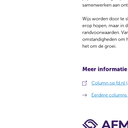
samenwerken aan ont
Wijs worden door te s
erop hopen, maar in d
randvoorwaarden. Van 
omstandigheden om het
het om de groei.
Meer informatie
Column op fd.nl (
Eerdere columns 
C
o