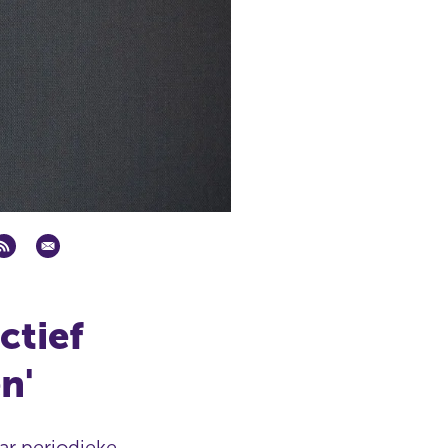
ctief
n'
aar periodieke