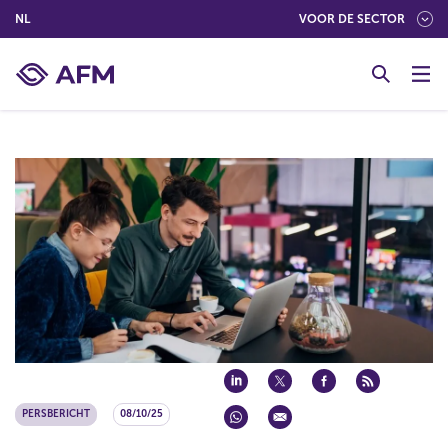
(NEDERLANDS (NEDERLAND))
NL
VOOR DE SECTOR
G
o
t
o
c
o
n
t
e
n
t
PERSBERICHT
08/10/25