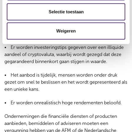
l
e
Selectie toestaan
Mensen worden ongevraagd of na het klikken op een
c
link toegevoegd aan een chatgroep waarin ‘exclusieve’
t
beleggingstips worden gedeeld. Gerenommeerde partijen
Weigeren
i
doen dit nooit ongevraagd.
e
Er worden investeringstips gegeven over een illiquide
aandeel of cryptovaluta, waarbij wordt gezegd dat deze
gegarandeerd binnenkort gaan stijgen in waarde.
Het aanbod is tijdelijk, mensen worden onder druk
gezet om snel te beslissen en het wordt gepresenteerd als
een unieke kans.
Er worden onrealistisch hoge rendementen beloofd.
Ondernemingen die financiële diensten of producten
aanbieden, bemiddelen of adviseren moeten een
vergunning hebben van de AFM of de Nederlandsche