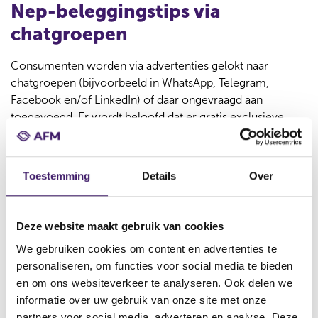
Nep-beleggingstips via
chatgroepen
Consumenten worden via advertenties gelokt naar
chatgroepen (bijvoorbeeld in WhatsApp, Telegram,
Facebook en/of LinkedIn) of daar ongevraagd aan
toegevoegd. Er wordt beloofd dat er gratis exclusieve
beleggingstips worden gedeeld in deze besloten groepen.
Deelnemers worden aangemoedigd om te beleggen in
specifieke aandelen of cryptoactiva. Dit leidt vaak tot
Toestemming
Details
Over
grote financiële verliezen.
Vaak ook sprake van
Deze website maakt gebruik van cookies
identiteitsfraude
We gebruiken cookies om content en advertenties te
personaliseren, om functies voor social media te bieden
Regelmatig worden in de groepen tips gegeven uit naam
en om ons websiteverkeer te analyseren. Ook delen we
van bekende beleggingsadviseurs of gerenommeerde
informatie over uw gebruik van onze site met onze
marktpartijen om vertrouwen te wekken. Dit is nep, er is
partners voor social media, adverteren en analyse. Deze