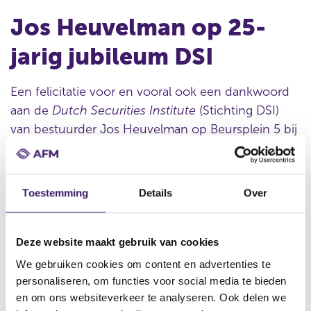
Jos Heuvelman op 25-
jarig jubileum DSI
Een felicitatie voor en vooral ook een dankwoord
aan de
Dutch Securities Institute
(Stichting DSI)
van bestuurder Jos Heuvelman op Beursplein 5 bij
het 25-jarig jubileum. In zijn speech keek hij terug
en hij ging in op de uitdagingen voor de AFM en
ook voor DSI voor de komende tijd op
Toestemming
Details
Over
beleggingsgebied, waarbij
artificial intelligence
de
meest nadrukkelijke is.
Deze website maakt gebruik van cookies
Sinds 8 jaar heeft de AFM een convenant met DSI voor
We gebruiken cookies om content en advertenties te
het op peil houden van de vakbekwaamheid van
personaliseren, om functies voor social media te bieden
professionals in de beleggingssector. DSI doet ook de
en om ons websiteverkeer te analyseren. Ook delen we