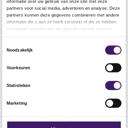
registratie daarvan. Zo draagt het bij aan het vertrouwen
informatie over uw gebruik van onze site met onze
van de samenleving in de financiële sector.
partners voor social media, adverteren en analyse. Deze
partners kunnen deze gegevens combineren met andere
Tags
informatie die u aan ze heeft verstrekt of die ze hebben
verzameld op basis van uw gebruik van hun services.
BELEGGINGSINSTELLINGEN
BELEGGINGSONDERNEMINGEN
Meer informatie
T
Noodzakelijk
o
Speech Jos Heuvelman jubileum DSI (pdf, 175 kB)
e
s
Voorkeuren
t
C
e
o
m
Statistieken
n
m
t
i
Marketing
n
a
g
c
s
t
s