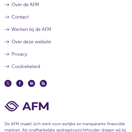
Over de AFM
W
i
e
k
Contact
t
e
t
Werken bij de AFM
l
o
Over deze website
e
k
Privacy
o
m
Cookiebeleid
s
t
p
e
n
s
i
o
De AFM maakt zich sterk voor eerlijke en transparante financiële
e
markten. Als onafhankelijke gedragstoezichthouder dragen wij bij