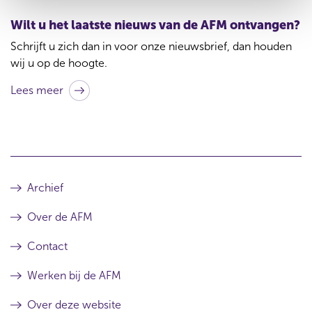
t
Wilt u het laatste nieuws van de AFM ontvangen?
b
Schrijft u zich dan in voor onze nieuwsbrief, dan houden
i
wij u op de hoogte.
j
Lees meer
d
i
t
a
r
Archief
t
Over de AFM
i
k
Contact
e
Werken bij de AFM
l
Over deze website