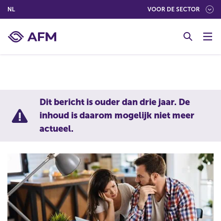
(NEDERLANDS (NEDERLAND))
NL
VOOR DE SECTOR
G
o
t
o
c
o
n
Dit bericht is ouder dan drie jaar. De
t
inhoud is daarom mogelijk niet meer
e
actueel.
n
t