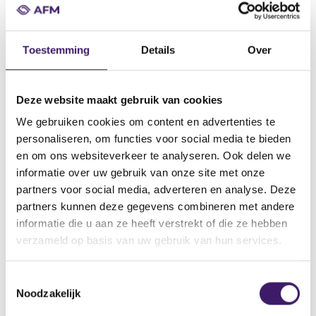
van de polissen klaar. Dat blijkt uit een
inventarisatie van de Autoriteit Financiële Markten
(AFM).
Toestemming
Details
Over
In februari hebben wij de verzekeraars opgeroepen
Deze website maakt gebruik van cookies
intensief contact met klanten te zoeken en hebben wij
hierover
handvatten gepubliceerd
, in aanvulling op de
We gebruiken cookies om content en advertenties te
stappen die verzekeraars zelf al hadden genomen. Bij de
personaliseren, om functies voor social media te bieden
publicatie kondigden wij aan in het tweede kwartaal de
en om ons websiteverkeer te analyseren. Ook delen we
verzekeraars hierover te bevragen.
informatie over uw gebruik van onze site met onze
Positief over voortgang
partners voor social media, adverteren en analyse. Deze
partners kunnen deze gegevens combineren met andere
Uit de resultaten blijkt dat alle onderzochte verzekeraars
informatie die u aan ze heeft verstrekt of die ze hebben
hun toezeggingen zijn nagekomen. Zo zijn voor klanten
verzameld op basis van uw gebruik van hun services.
met een polis gekoppeld aan de hypotheek of het
pensioen bijvoorbeeld aanvullende acties uitgevoerd.
Hiertoe hebben wij de verzekeraars aangespoord. Wij zijn
T
Noodzakelijk
positief over deze voortgang.
o
e