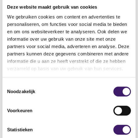
vinden.
Deze website maakt gebruik van cookies
Vindt u de pagina dan nog steeds niet, neemt u dan
contact met ons op via het contactformulier.
We gebruiken cookies om content en advertenties te
personaliseren, om functies voor social media te bieden
Back to Home Page
en om ons websiteverkeer te analyseren. Ook delen we
informatie over uw gebruik van onze site met onze
partners voor social media, adverteren en analyse. Deze
partners kunnen deze gegevens combineren met andere
informatie die u aan ze heeft verstrekt of die ze hebben
Zoek op de site
verzameld op basis van uw gebruik van hun services.
Zoeken
Z
T
o
Noodzakelijk
o
e
k
e
o
s
Voorkeuren
p
t
d
e
e
m
Statistieken
s
m