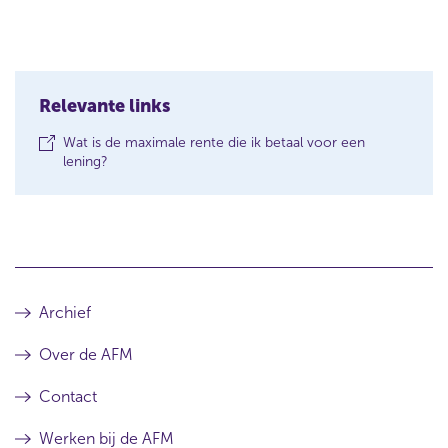
Relevante links
Wat is de maximale rente die ik betaal voor een
(
lening?
o
p
e
n
s
i
n
Archief
a
n
e
Over de AFM
w
w
Contact
i
n
Werken bij de AFM
d