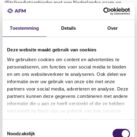
(flits)kredietaanbieder met een Nederlandse naam en
website kan nog altijd gevestigd zijn in een ander land en
in dat geval is de (flits)kredietaanbieder niet gehouden aan
de maximale kredietvergoeding als ze geld lenen aan
Toestemming
Details
Over
Nederlandse consumenten. Je kunt als consument dus
voor hogere kosten komen te staan.
Deze website maakt gebruik van cookies
De AFM vraagt consumenten daarom goed op te letten
We gebruiken cookies om content en advertenties te
op de voorwaarden van de lening. Door leningen af te
personaliseren, om functies voor social media te bieden
sluiten met bepaalde buitenlandse aanbieders ben je
en om ons websiteverkeer te analyseren. Ook delen we
mogelijk minder goed beschermd tegen financiële
informatie over uw gebruik van onze site met onze
problemen. Let dus heel goed op met wie je een krediet
partners voor social media, adverteren en analyse. Deze
afsluit.
partners kunnen deze gegevens combineren met andere
informatie die u aan ze heeft verstrekt of die ze hebben
Een (flits)krediet afsluiten?
verzameld op basis van uw gebruik van hun services.
Ben je van plan om een (flits)krediet af te sluiten?
T
Noodzakelijk
o
Check dan eerst waar de aanbieder gevestigd is en of