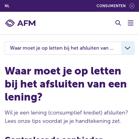
(NEDERLANDS (NEDERLAND))
NL
CONSUMENTEN
G
o
t
o
c
Waar moet je op letten bij het afsluiten van een lening?
o
n
t
Waar moet je op letten
e
bij het afsluiten van een
n
t
lening?
Wil je een lening (consumptief krediet) afsluiten?
Lees onze tips voordat je je handtekening zet.