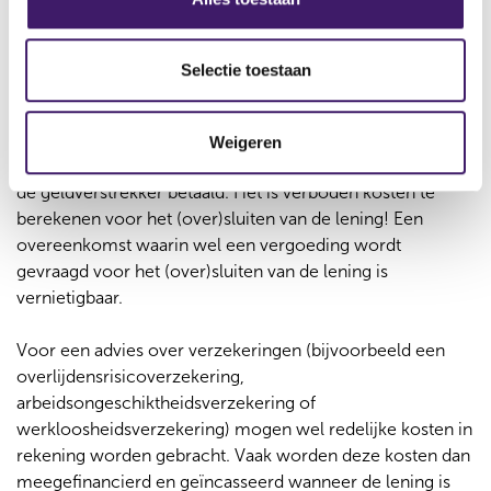
e
Bemiddelingskosten zijn
l
e
Selectie toestaan
verboden en verzekeringsadvies
c
is niet verplicht
t
Weigeren
i
De adviseur wordt voor de bemiddeling bij de lening door
e
de geldverstrekker betaald. Het is verboden kosten te
berekenen voor het (over)sluiten van de lening! Een
overeenkomst waarin wel een vergoeding wordt
gevraagd voor het (over)sluiten van de lening is
vernietigbaar.
Voor een advies over verzekeringen (bijvoorbeeld een
overlijdensrisicoverzekering,
arbeidsongeschiktheidsverzekering of
werkloosheidsverzekering) mogen wel redelijke kosten in
rekening worden gebracht. Vaak worden deze kosten dan
meegefinancierd en geïncasseerd wanneer de lening is