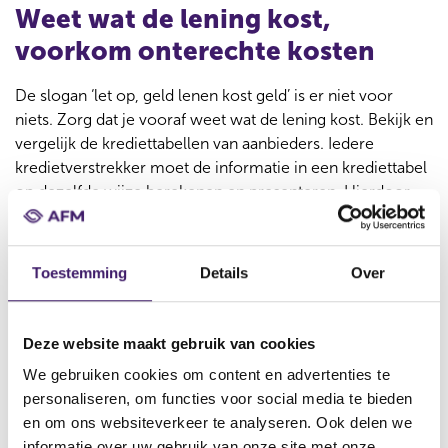
Weet wat de lening kost,
voorkom onterechte kosten
De slogan ‘let op, geld lenen kost geld’ is er niet voor
niets. Zorg dat je vooraf weet wat de lening kost. Bekijk en
vergelijk de krediettabellen van aanbieders. Iedere
kredietverstrekker moet de informatie in een krediettabel
op dezelfde wijze berekenen en presenteren. Hierdoor
kun je, door alleen te kijken naar het jaarlijks
kostenpercentage (JKP), een goede vergelijking maken
van de goedkoopste en de duurste kredietverstrekker. Let
Toestemming
Details
Over
daarnaast natuurlijk ook nog op de voorwaarden.
Betaal nooit vooraf geld om een
Deze website maakt gebruik van cookies
lening te krijgen
We gebruiken cookies om content en advertenties te
personaliseren, om functies voor social media te bieden
De AFM ontvangt regelmatig signalen van consumenten
en om ons websiteverkeer te analyseren. Ook delen we
die vóóraf geld betalen (zogenaamd een
informatie over uw gebruik van onze site met onze