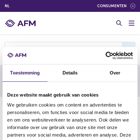
(NEDERLANDS (NEDERLAND))
NL
CONSUMENTEN
G
o
t
o
c
s
o
n
t
Toestemming
Details
Over
e
Waarschuwing van een buitenlandse
n
toezichthouder
t
Deze website maakt gebruik van cookies
We gebruiken cookies om content en advertenties te
13-09-21
personaliseren, om functies voor social media te bieden
Stockweb
en om ons websiteverkeer te analyseren. Ook delen we
informatie over uw gebruik van onze site met onze
partners voor social media, adverteren en analyse. Deze
https://www.bcsc.bc.ca/enforcement/early-