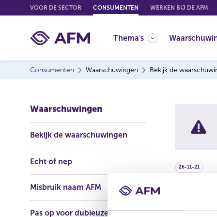
G
VOOR DE SECTOR
CONSUMENTEN
WERKEN BIJ DE AFM
o
t
Thema's
Waarschuwi
o
c
o
Consumenten
Waarschuwingen
Bekijk de waarschuw
n
t
e
Waarschuwingen
n
t
Bekijk de waarschuwingen
Echt of nep
26-11-21
Misbruik naam AFM
South
Pas op voor dubieuze