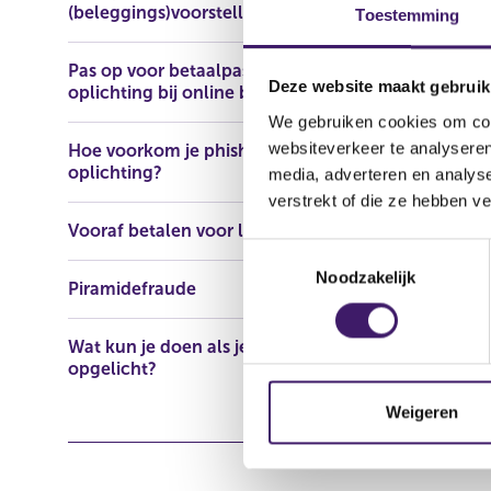
(beleggings)voorstellen
https://www
Toestemming
Pas op voor betaalpasfraude en
Deze website maakt gebruik
oplichting bij online bankieren
We gebruiken cookies om cont
websiteverkeer te analyseren
Hoe voorkom je phishing en
oplichting?
media, adverteren en analys
verstrekt of die ze hebben v
Vooraf betalen voor lening
T
Noodzakelijk
o
Piramidefraude
e
s
Wat kun je doen als je bent
t
opgelicht?
e
m
Weigeren
m
i
n