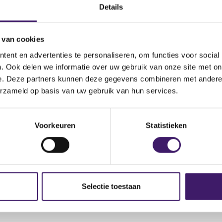
(
.fca.org.uk/news/warnings/southlane-consulting-llc
Details
o
p
 van cookies
e
n
ent en advertenties te personaliseren, om functies voor social
s
. Ook delen we informatie over uw gebruik van onze site met on
i
e. Deze partners kunnen deze gegevens combineren met andere i
n
erzameld op basis van uw gebruik van hun services.
a
n
e
Voorkeuren
Statistieken
w
w
i
n
d
Selectie toestaan
o
w
)