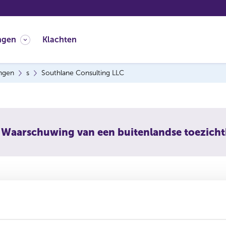
ngen
Klachten
ingen
s
Southlane Consulting LLC
Waarschuwing van een buitenlandse toezich
lane Consulting LLC