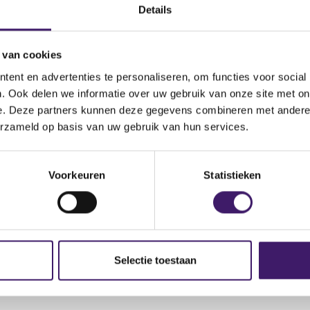
(
.fca.org.uk/news/warnings/sort-global-market
Details
o
p
 van cookies
e
n
ent en advertenties te personaliseren, om functies voor social
s
. Ook delen we informatie over uw gebruik van onze site met on
i
e. Deze partners kunnen deze gegevens combineren met andere i
n
erzameld op basis van uw gebruik van hun services.
a
n
e
Voorkeuren
Statistieken
w
w
i
n
d
Selectie toestaan
o
w
)