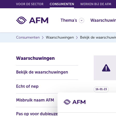
G
VOOR DE SECTOR
CONSUMENTEN
WERKEN BIJ DE AFM
o
t
Thema's
Waarschuwi
o
c
o
Consumenten
Waarschuwingen
Bekijk de waarschuw
n
t
e
Waarschuwingen
n
t
Bekijk de waarschuwingen
Echt of nep
16-01-23
Misbruik naam AFM
Sort 
Pas op voor dubieuze