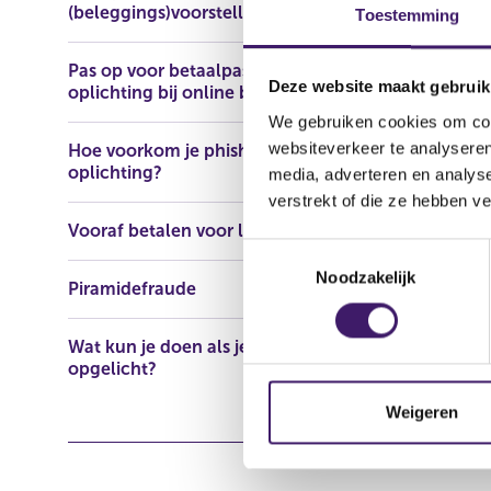
(beleggings)voorstellen
https://www
Toestemming
Pas op voor betaalpasfraude en
Deze website maakt gebruik
oplichting bij online bankieren
We gebruiken cookies om cont
websiteverkeer te analyseren
Hoe voorkom je phishing en
oplichting?
media, adverteren en analys
verstrekt of die ze hebben v
Vooraf betalen voor lening
T
Noodzakelijk
o
Piramidefraude
e
s
Wat kun je doen als je bent
t
opgelicht?
e
m
Weigeren
m
i
n