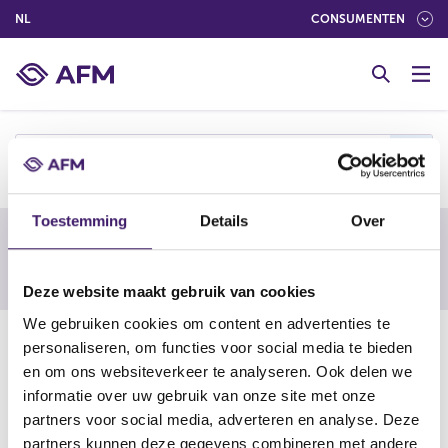
(NEDERLANDS (NEDERLAND))
NL
CONSUMENTEN
G
o
t
o
c
s
o
n
t
Toestemming
Details
Over
e
Waarschuwing van een buitenlandse
n
toezichthouder
t
Deze website maakt gebruik van cookies
We gebruiken cookies om content en advertenties te
17-01-25
personaliseren, om functies voor social media te bieden
en om ons websiteverkeer te analyseren. Ook delen we
Signet Trade
informatie over uw gebruik van onze site met onze
partners voor social media, adverteren en analyse. Deze
(
https://www.osc.ca/en/investors/warnings/signet-trade
partners kunnen deze gegevens combineren met andere