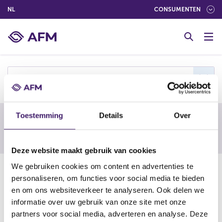
(NEDERLANDS (NEDERLAND))
NL
CONSUMENTEN
G
o
t
o
c
s
o
n
t
Toestemming
Details
Over
e
Waarschuwing van een buitenlandse
n
toezichthouder
t
Deze website maakt gebruik van cookies
We gebruiken cookies om content en advertenties te
29-06-21
personaliseren, om functies voor social media te bieden
Sidstone Gray &amp Partners
en om ons websiteverkeer te analyseren. Ook delen we
informatie over uw gebruik van onze site met onze
partners voor social media, adverteren en analyse. Deze
https://www.sec.gov/enforce/public-alerts/unregistered-