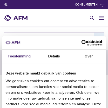
(NEDERLANDS (NEDERLAND))
NL
CONSUMENTEN
G
o
t
o
c
s
o
n
t
Toestemming
Details
Over
e
Waarschuwing van een buitenlandse
n
toezichthouder
t
Deze website maakt gebruik van cookies
We gebruiken cookies om content en advertenties te
19-08-21
personaliseren, om functies voor social media te bieden
Sheffield Trust
en om ons websiteverkeer te analyseren. Ook delen we
informatie over uw gebruik van onze site met onze
partners voor social media, adverteren en analyse. Deze
https://www.finma.ch/en/finma-public/warning-