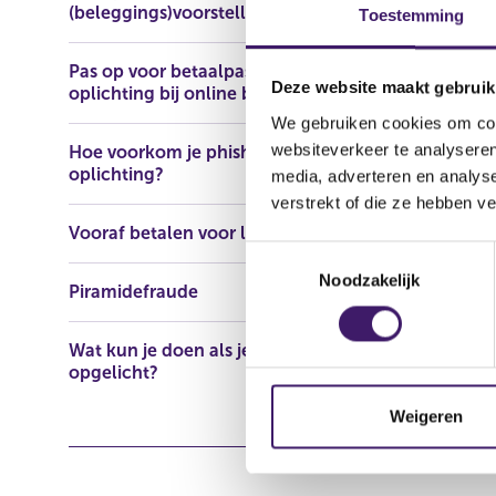
(beleggings)voorstellen
https://www
Toestemming
2023/meldu
Pas op voor betaalpasfraude en
Deze website maakt gebruik
oplichting bij online bankieren
We gebruiken cookies om cont
websiteverkeer te analyseren
Hoe voorkom je phishing en
oplichting?
media, adverteren en analys
verstrekt of die ze hebben v
Vooraf betalen voor lening
T
Noodzakelijk
o
Piramidefraude
e
s
Wat kun je doen als je bent
t
opgelicht?
e
m
Weigeren
m
i
n