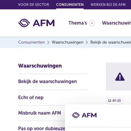
G
VOOR DE SECTOR
CONSUMENTEN
WERKEN BIJ DE AFM
o
t
Thema's
Waarschuwi
o
c
o
Consumenten
Waarschuwingen
Bekijk de waarschuw
n
t
e
Waarschuwingen
n
t
Bekijk de waarschuwingen
Echt of nep
12-07-23
Misbruik naam AFM
Seide
Pas op voor dubieuze