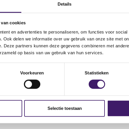
.bafin.de/SharedDocs/Veroeffentlichungen/EN/Verbrauchermi
Details
(
ng_2023_07_10_Ecological_en.html
o
 van cookies
p
e
ent en advertenties te personaliseren, om functies voor social
n
. Ook delen we informatie over uw gebruik van onze site met on
s
e. Deze partners kunnen deze gegevens combineren met andere i
i
erzameld op basis van uw gebruik van hun services.
n
a
n
Voorkeuren
Statistieken
e
w
w
i
n
Selectie toestaan
d
o
w