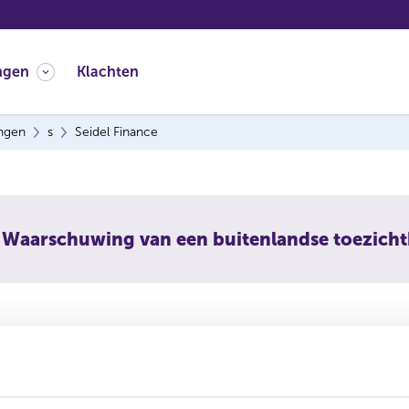
ngen
Klachten
ingen
s
Seidel Finance
Waarschuwing van een buitenlandse toezich
l Finance