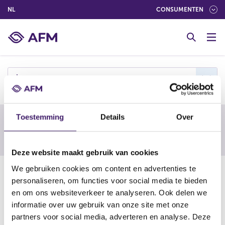
(NEDERLANDS (NEDERLAND))
NL
CONSUMENTEN
G
o
t
o
c
j
o
n
t
Toestemming
Details
Over
e
Waarschuwing van een buitenlandse
n
toezichthouder
t
Deze website maakt gebruik van cookies
We gebruiken cookies om content en advertenties te
12-11-24
personaliseren, om functies voor social media te bieden
JustTwoTrade
en om ons websiteverkeer te analyseren. Ook delen we
informatie over uw gebruik van onze site met onze
partners voor social media, adverteren en analyse. Deze
https://www.fma.gv.at/en/fma-warns-against-offerings-