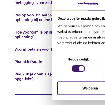
(beleggings)voorstellen
https://mon
Toestemming
crypto-net
Pas op voor betaalpasfraude en
Deze website maakt gebruik
oplichting bij online bankieren
We gebruiken cookies om cont
websiteverkeer te analyseren
Hoe voorkom je phishing en
oplichting?
media, adverteren en analys
verstrekt of die ze hebben v
Vooraf betalen voor lening
T
Noodzakelijk
o
Piramidefraude
e
s
Wat kun je doen als je bent
t
opgelicht?
e
m
Weigeren
m
i
n