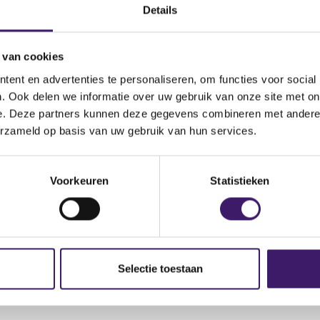
eysmart.gov.au/check-and-report-scams/investor-alert-list#!
Details
(
-1380
o
 van cookies
p
e
ent en advertenties te personaliseren, om functies voor social
n
. Ook delen we informatie over uw gebruik van onze site met on
s
e. Deze partners kunnen deze gegevens combineren met andere i
i
erzameld op basis van uw gebruik van hun services.
n
a
n
Voorkeuren
Statistieken
e
w
w
i
n
Selectie toestaan
d
o
w