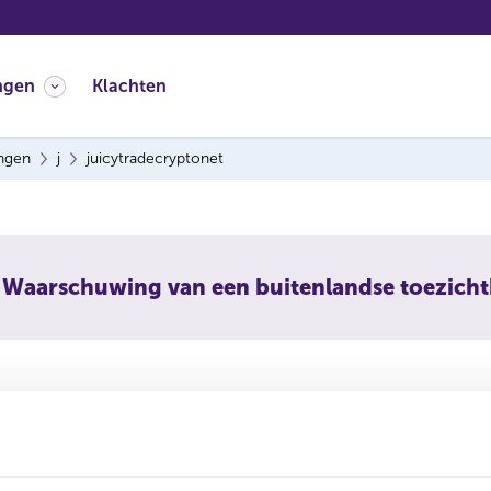
ngen
Klachten
ingen
j
juicytradecryptonet
Waarschuwing van een buitenlandse toezich
trade-crypto.net