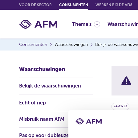
G
VOOR DE SECTOR
CONSUMENTEN
WERKEN BIJ DE AFM
o
t
Thema's
Waarschuwi
o
c
o
Consumenten
Waarschuwingen
Bekijk de waarschuw
n
t
e
Waarschuwingen
n
t
Bekijk de waarschuwingen
Echt of nep
24-11-23
Misbruik naam AFM
juicy
Pas op voor dubieuze