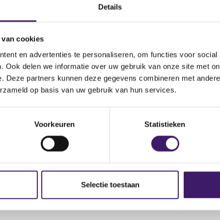
w.fsma.be/en/warnings/fsma-once-again-warns-public-agains
Details
(
roups-0
o
 van cookies
p
e
ent en advertenties te personaliseren, om functies voor social
n
. Ook delen we informatie over uw gebruik van onze site met on
s
e. Deze partners kunnen deze gegevens combineren met andere i
i
erzameld op basis van uw gebruik van hun services.
n
a
n
Voorkeuren
Statistieken
e
w
w
i
n
Selectie toestaan
d
o
w