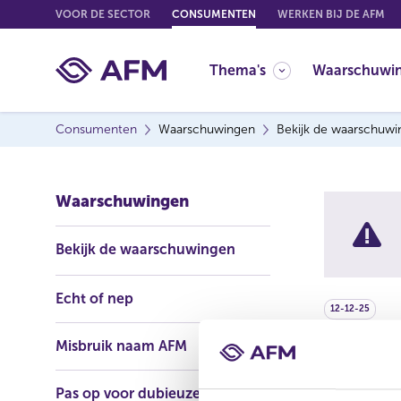
G
VOOR DE SECTOR
CONSUMENTEN
WERKEN BIJ DE AFM
o
t
Thema's
Waarschuwi
o
c
o
Consumenten
Waarschuwingen
Bekijk de waarschuw
n
t
e
Waarschuwingen
n
t
Bekijk de waarschuwingen
Echt of nep
12-12-25
Misbruik naam AFM
JP Mo
Pas op voor dubieuze