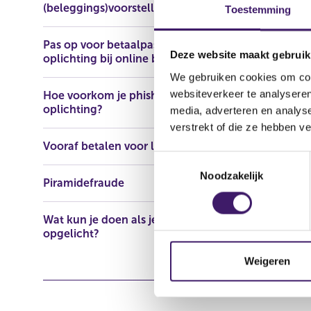
(beleggings)voorstellen
https://ww
Toestemming
whatsapp-g
Pas op voor betaalpasfraude en
Deze website maakt gebruik
oplichting bij online bankieren
We gebruiken cookies om cont
websiteverkeer te analyseren
Hoe voorkom je phishing en
oplichting?
media, adverteren en analys
verstrekt of die ze hebben v
Vooraf betalen voor lening
T
Noodzakelijk
o
Piramidefraude
e
s
Wat kun je doen als je bent
t
opgelicht?
e
m
Weigeren
m
i
n