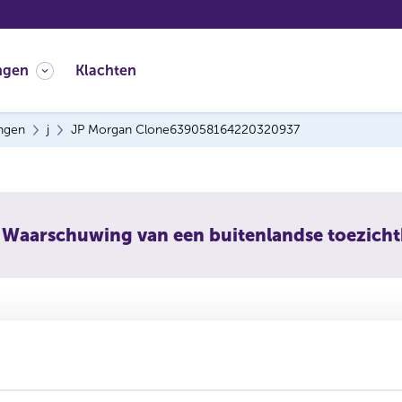
ngen
Klachten
ingen
j
JP Morgan Clone639058164220320937
Waarschuwing van een buitenlandse toezich
rgan (Clone)