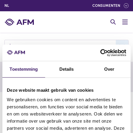
(NEDERLANDS (NEDERLAND))
NL
CONSUMENTEN
G
o
t
o
c
j
o
n
t
Toestemming
Details
Over
e
Waarschuwing van een buitenlandse
n
toezichthouder
t
Deze website maakt gebruik van cookies
We gebruiken cookies om content en advertenties te
15-09-25
personaliseren, om functies voor social media te bieden
Joxdex
en om ons websiteverkeer te analyseren. Ook delen we
informatie over uw gebruik van onze site met onze
partners voor social media, adverteren en analyse. Deze
https://www.fma.govt.nz/library/warnings-and-