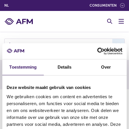
(NEDERLANDS (NEDERLAND))
NL
CONSUMENTEN
G
o
t
o
c
j
o
n
t
Toestemming
Details
Over
e
Waarschuwing van een buitenlandse
n
toezichthouder
t
Deze website maakt gebruik van cookies
We gebruiken cookies om content en advertenties te
15-09-25
personaliseren, om functies voor social media te bieden
Joxdex
en om ons websiteverkeer te analyseren. Ook delen we
informatie over uw gebruik van onze site met onze
partners voor social media, adverteren en analyse. Deze
https://www.fma.govt.nz/library/warnings-and-