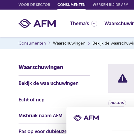
G
VOOR DE SECTOR
CONSUMENTEN
WERKEN BIJ DE AFM
o
t
Thema's
Waarschuwi
o
c
o
Consumenten
Waarschuwingen
Bekijk de waarschuw
n
t
e
Waarschuwingen
n
t
Bekijk de waarschuwingen
Echt of nep
20-04-15
Misbruik naam AFM
Jose 
Pas op voor dubieuze