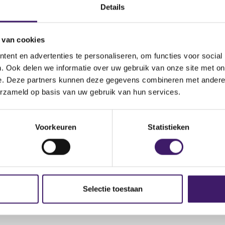
.cnmv.es/portal/AdvertenciasListado.aspx?
Details
(
inicial=J&lang=en&page=1
o
 van cookies
p
e
ent en advertenties te personaliseren, om functies voor social
n
. Ook delen we informatie over uw gebruik van onze site met on
s
e. Deze partners kunnen deze gegevens combineren met andere i
i
erzameld op basis van uw gebruik van hun services.
n
a
n
Voorkeuren
Statistieken
e
w
w
i
n
Selectie toestaan
d
o
w