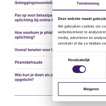
(beleggings)voorstellen
https://www
Toestemming
tipoAdv=1&
Pas op voor betaalpasfraude en
Deze website maakt gebruik
oplichting bij online bankieren
We gebruiken cookies om cont
websiteverkeer te analyseren
Hoe voorkom je phishing en
oplichting?
media, adverteren en analys
verstrekt of die ze hebben v
Vooraf betalen voor lening
T
Noodzakelijk
o
Piramidefraude
e
s
Wat kun je doen als je bent
t
opgelicht?
e
m
Weigeren
m
i
n